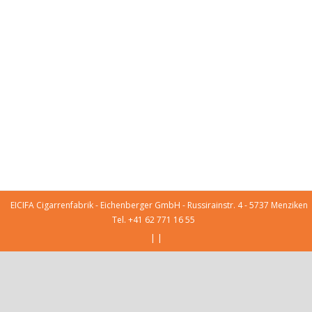
EICIFA Cigarrenfabrik - Eichenberger GmbH - Russirainstr. 4 - 5737 Menziken
Tel. +41 62 771 16 55
|
|