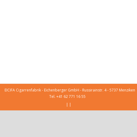
EICIFA Cigarrenfabrik - Eichenberger GmbH - Russirainstr. 4 - 5737 Menziken
Tel. +41 62 771 16 55
|
|