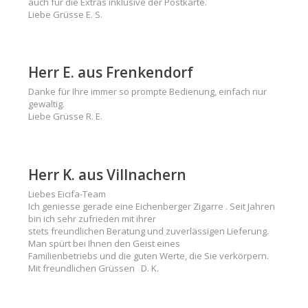
auch für die Extras inklusive der Postkarte.
Liebe Grüsse E. S.
Herr E. aus Frenkendorf
Danke für Ihre immer so prompte Bedienung, einfach nur
gewaltig.
Liebe Grüsse R. E.
Herr K. aus Villnachern
Liebes Eicifa-Team
Ich geniesse gerade eine Eichenberger Zigarre . Seit Jahren
bin ich sehr zufrieden mit ihrer
stets freundlichen Beratung und zuverlässigen Lieferung.
Man spürt bei Ihnen den Geist eines
Familienbetriebs und die guten Werte, die Sie verkörpern.
Mit freundlichen Grüssen D. K.