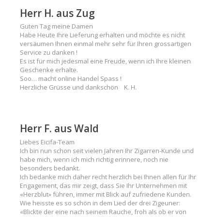
Herr H. aus Zug
Guten Tag meine Damen
Habe Heute Ihre Lieferung erhalten und möchte es nicht
versäumen Ihnen einmal mehr sehr für Ihren grossartigen
Service zu danken !
Es ist für mich jedesmal eine Freude, wenn ich Ihre kleinen
Geschenke erhalte.
Soo… macht online Handel Spass !
Herzliche Grüsse und dankschön K. H.
Herr F. aus Wald
Liebes Eicifa-Team
Ich bin nun schon seit vielen Jahren Ihr Zigarren-Kunde und
habe mich, wenn ich mich richtig erinnere, noch nie
besonders bedankt.
Ich bedanke mich daher recht herzlich bei Ihnen allen für Ihr
Engagement, das mir zeigt, dass Sie Ihr Unternehmen mit
«Herzblut» führen, immer mit Blick auf zufriedene Kunden.
Wie heisste es so schön in dem Lied der drei Zigeuner:
«Blickte der eine nach seinem Rauche, froh als ob er von