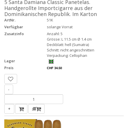
5 Santa Damiana Classic Panetelas.
Handgerollte Importcigarre aus der
Dominikanischen Republik. Im Karton
ArtNr.
51K
Verfügbar
solange Vorrat
Zusatzinfo
Anzahl: 5
Grösse: L 11.5 cm Ø 1.4 cm
Deckblatt: hell (Sumatra)
Schnitt: nicht angeschnitten
Verpackung: Cellophan
Lager
Preis
CHF 34.50
-
+