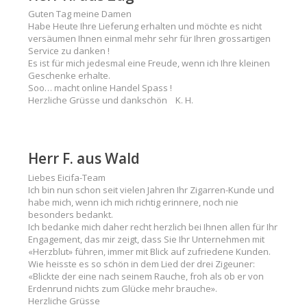
Guten Tag meine Damen
Habe Heute Ihre Lieferung erhalten und möchte es nicht
versäumen Ihnen einmal mehr sehr für Ihren grossartigen
Service zu danken !
Es ist für mich jedesmal eine Freude, wenn ich Ihre kleinen
Geschenke erhalte.
Soo… macht online Handel Spass !
Herzliche Grüsse und dankschön K. H.
Herr F. aus Wald
Liebes Eicifa-Team
Ich bin nun schon seit vielen Jahren Ihr Zigarren-Kunde und
habe mich, wenn ich mich richtig erinnere, noch nie
besonders bedankt.
Ich bedanke mich daher recht herzlich bei Ihnen allen für Ihr
Engagement, das mir zeigt, dass Sie Ihr Unternehmen mit
«Herzblut» führen, immer mit Blick auf zufriedene Kunden.
Wie heisste es so schön in dem Lied der drei Zigeuner:
«Blickte der eine nach seinem Rauche, froh als ob er von
Erdenrund nichts zum Glücke mehr brauche».
Herzliche Grüsse