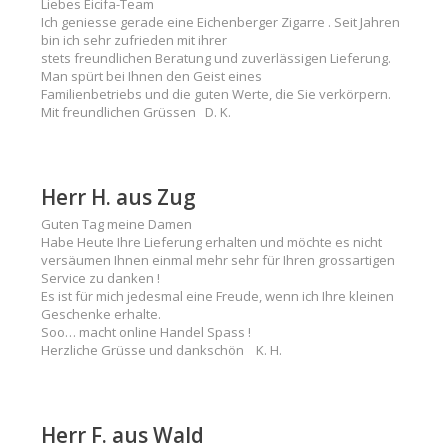
Liebes Eicifa-Team
Ich geniesse gerade eine Eichenberger Zigarre . Seit Jahren
bin ich sehr zufrieden mit ihrer
stets freundlichen Beratung und zuverlässigen Lieferung.
Man spürt bei Ihnen den Geist eines
Familienbetriebs und die guten Werte, die Sie verkörpern.
Mit freundlichen Grüssen D. K.
Herr H. aus Zug
Guten Tag meine Damen
Habe Heute Ihre Lieferung erhalten und möchte es nicht
versäumen Ihnen einmal mehr sehr für Ihren grossartigen
Service zu danken !
Es ist für mich jedesmal eine Freude, wenn ich Ihre kleinen
Geschenke erhalte.
Soo… macht online Handel Spass !
Herzliche Grüsse und dankschön K. H.
Herr F. aus Wald