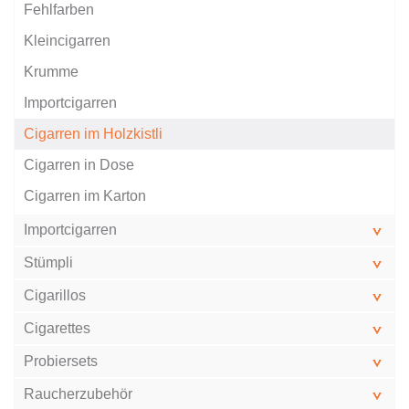
Fehlfarben
Kleincigarren
Krumme
Importcigarren
Cigarren im Holzkistli
Cigarren in Dose
Cigarren im Karton
Importcigarren
Stümpli
Cigarillos
Cigarettes
Probiersets
Raucherzubehör