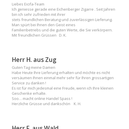
Liebes Eicifa-Team
Ich geniesse gerade eine Eichenberger Zigarre . Seit Jahren
bin ich sehr zufrieden mit ihrer
stets freundlichen Beratung und zuverlässigen Lieferung.
Man spürt bei Ihnen den Geist eines
Familienbetriebs und die guten Werte, die Sie verkörpern.
Mit freundlichen Grüssen D. K.
Herr H. aus Zug
Guten Tag meine Damen
Habe Heute Ihre Lieferung erhalten und möchte es nicht
versäumen Ihnen einmal mehr sehr für Ihren grossartigen
Service zu danken !
Es ist für mich jedesmal eine Freude, wenn ich Ihre kleinen
Geschenke erhalte.
Soo… macht online Handel Spass !
Herzliche Grüsse und dankschön K. H.
Herr F. aus Wald