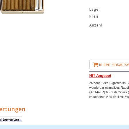
Lager
Preis
Anzahl
in den Einkaufs
HIT-Angebot
26 helle Eicifa-Cigarren im 
wunderbar einmaliges Raucher
(Art144KR) 6 Fresh Cigars (A
im schönen Holzkistli mit Etu
ertungen