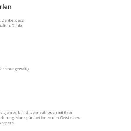
rlen
. Danke, dass
halten. Danke
ach nur gewaltig.
it Jahren bin ich sehr zufrieden mit ihrer
ieferung. Man spürt bei Ihnen den Geist eines
rkörpern.