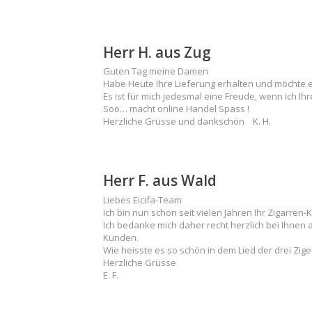
Herr H. aus Zug
Guten Tag meine Damen
Habe Heute Ihre Lieferung erhalten und möchte e
Es ist für mich jedesmal eine Freude, wenn ich Ih
Soo… macht online Handel Spass !
Herzliche Grüsse und dankschön K. H.
Herr F. aus Wald
Liebes Eicifa-Team
Ich bin nun schon seit vielen Jahren Ihr Zigarre
Ich bedanke mich daher recht herzlich bei Ihnen a
Kunden.
Wie heisste es so schön in dem Lied der drei Zig
Herzliche Grüsse
E. F.