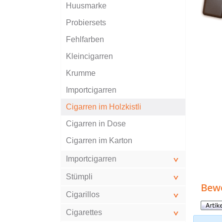
Huusmarke
Probiersets
Fehlfarben
Kleincigarren
Krumme
Importcigarren
Cigarren im Holzkistli
Cigarren in Dose
Cigarren im Karton
Importcigarren
Stümpli
Bew
Cigarillos
Cigarettes