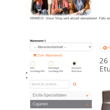
HINWEIS: Unser Shop wird aktuell überarbeitet. Falls ein
Warenwert
0
Pr
Zum Warenkorb
26 
Etu
Alle
Beliebige
Genauer
Suchbegriffe
Suchbegriffe
Wortlaut
Eicifa-Spezialitäten
Cigarren