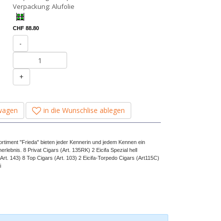
Verpackung: Alufolie
CHF 88.80
-
+
wagen
in die Wunschlise ablegen
Sortiment "Frieda" bieten jeder Kennerin und jedem Kennen ein
lebnis. 8 Privat Cigars (Art. 135RK) 2 Eicifa Spezial hell
rt. 143) 8 Top Cigars (Art. 103) 2 Eicifa-Torpedo Cigars (Art115C)
i