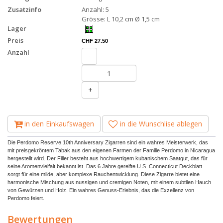
Zusatzinfo
Anzahl: 5
Grösse: L 10,2 cm Ø 1,5 cm
Lager
Preis
CHF 27.50
Anzahl
-
+
in den Einkaufswagen
in die Wunschlise ablegen
Die Perdomo Reserve 10th Anniversary Zigarren sind ein wahres Meisterwerk, das
mit preisgekröntem Tabak aus den eigenen Farmen der Familie Perdomo in Nicaragua
hergestellt wird. Der Filler besteht aus hochwertigem kubanischem Saatgut, das für
seine Aromenvielfalt bekannt ist. Das 6 Jahre gereifte U.S. Connecticut Deckblatt
sorgt für eine milde, aber komplexe Rauchentwicklung. Diese Zigarre bietet eine
harmonische Mischung aus nussigen und cremigen Noten, mit einem subtilen Hauch
von Gewürzen und Holz. Ein wahres Genuss-Erlebnis, das die Exzellenz von
Perdomo feiert.
Bewertungen