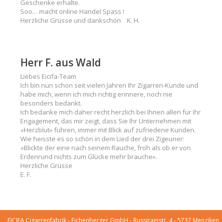
Geschenke erhalte.
Soo… macht online Handel Spass !
Herzliche Grüsse und dankschön K. H.
Herr F. aus Wald
Liebes Eicifa-Team
Ich bin nun schon seit vielen Jahren Ihr Zigarren-Kunde und
habe mich, wenn ich mich richtig erinnere, noch nie
besonders bedankt.
Ich bedanke mich daher recht herzlich bei Ihnen allen für Ihr
Engagement, das mir zeigt, dass Sie Ihr Unternehmen mit
«Herzblut» führen, immer mit Blick auf zufriedene Kunden.
Wie heisste es so schön in dem Lied der drei Zigeuner:
«Blickte der eine nach seinem Rauche, froh als ob er von
Erdenrund nichts zum Glücke mehr brauche».
Herzliche Grüsse
E. F.
EICIFA Cigarrenfabrik - Eichenberger GmbH - Russirainstr. 4 - 5737 Menziken