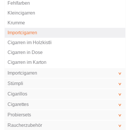
Fehlfarben
Kleincigarren
Krumme
Importcigarren
Cigarren im Holzkistli
Cigarren in Dose
Cigarren im Karton
Importcigarren
Stümpli
Cigarillos
Cigarettes
Probiersets
Raucherzubehör