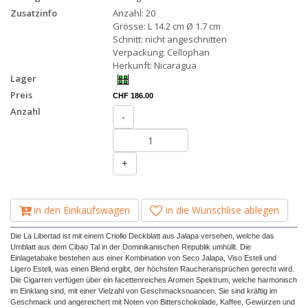
Zusatzinfo
Anzahl: 20
Grösse: L 14.2 cm Ø 1.7 cm
Schnitt: nicht angeschnitten
Verpackung: Cellophan
Herkunft: Nicaragua
Lager
Preis
CHF 186.00
Anzahl
-
+
in den Einkaufswagen
in die Wunschlise ablegen
Die La Libertad ist mit einem Criollo Deckblatt aus Jalapa versehen, welche das
Umblatt aus dem Cibao Tal in der Dominikanischen Republik umhüllt. Die
Einlagetabake bestehen aus einer Kombination von Seco Jalapa, Viso Esteli und
Ligero Esteli, was einen Blend ergibt, der höchsten Raucheransprüchen gerecht wird.
Die Cigarren verfügen über ein facettenreiches Aromen Spektrum, welche harmonisch
im Einklang sind, mit einer Vielzahl von Geschmacksnuancen. Sie sind kräftig im
Geschmack und angereichert mit Noten von Bitterschokolade, Kaffee, Gewürzen und