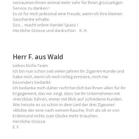
versäumen Ihnen einmal mehr sehr für Ihren grossartigen
Service zu danken !
Es ist für mich jedesmal eine Freude, wenn ich Ihre kleinen
Geschenke erhalte.
Soo… macht online Handel Spass !
Herzliche Grüsse und dankschön K. H.
Herr F. aus Wald
Liebes Eicifa-Team
Ich bin nun schon seit vielen Jahren Ihr Zigarren-Kunde und
habe mich, wenn ich mich richtig erinnere, noch nie
besonders bedankt.
Ich bedanke mich daher recht herzlich bei Ihnen allen für Ihr
Engagement, das mir zeigt, dass Sie Ihr Unternehmen mit
«Herzblut» führen, immer mit Blick auf zufriedene Kunden.
Wie heisste es so schön in dem Lied der drei Zigeuner:
«Blickte der eine nach seinem Rauche, froh als ob er von
Erdenrund nichts zum Glücke mehr brauche».
Herzliche Grüsse
E. F.