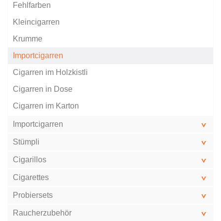
Fehlfarben
Kleincigarren
Krumme
Importcigarren
Cigarren im Holzkistli
Cigarren in Dose
Cigarren im Karton
Importcigarren
Stümpli
Cigarillos
Cigarettes
Probiersets
Raucherzubehör