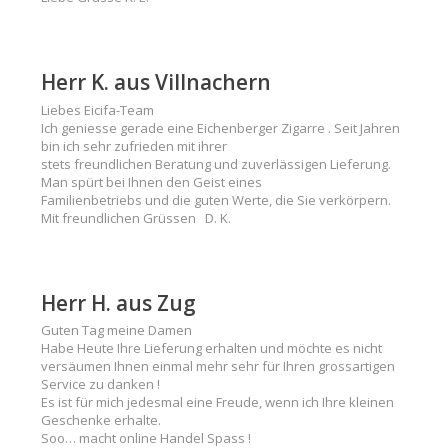
Herr K. aus Villnachern
Liebes Eicifa-Team
Ich geniesse gerade eine Eichenberger Zigarre . Seit Jahren
bin ich sehr zufrieden mit ihrer
stets freundlichen Beratung und zuverlässigen Lieferung.
Man spürt bei Ihnen den Geist eines
Familienbetriebs und die guten Werte, die Sie verkörpern.
Mit freundlichen Grüssen D. K.
Herr H. aus Zug
Guten Tag meine Damen
Habe Heute Ihre Lieferung erhalten und möchte es nicht
versäumen Ihnen einmal mehr sehr für Ihren grossartigen
Service zu danken !
Es ist für mich jedesmal eine Freude, wenn ich Ihre kleinen
Geschenke erhalte.
Soo… macht online Handel Spass !