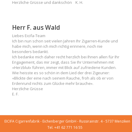
Herzliche Grüsse und dankschön K. H.
Herr F. aus Wald
Liebes Eicifa-Team
Ich bin nun schon seit vielen Jahren Ihr Zigarren-Kunde und
habe mich, wenn ich mich richtig erinnere, noch nie
besonders bedankt.
Ich bedanke mich daher recht herzlich bei Ihnen allen für Ihr
Engagement, das mir zeigt, dass Sie Ihr Unternehmen mit
«Herzblut» führen, immer mit Blick auf zufriedene Kunden.
Wie heisste es so schön in dem Lied der drei Zigeuner:
«Blickte der eine nach seinem Rauche, froh als ob er von
Erdenrund nichts zum Glücke mehr brauche».
Herzliche Grüsse
E. F.
EICIFA Cigarrenfabrik - Eichenberger GmbH - Russirainstr. 4 - 5737 Menziken
Tel. +41 62 771 16 55