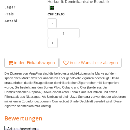
Herkunft: Dominikanische Republik
Lager
Preis
CHF 115.00
Anzahl
-
+
in den Einkaufswagen
in die Wunschlise ablegen
Die Zigarren von VegaFina sind die beliebteste nicht-kubanische Marke auf dem
spanischen Markt, welcher ansonsten eher gehaltvolle Zigarren bevorzugt. Umso
erstaunlicher, da die Einlage dieser dominikanischen Zigarre eher mild komponiert
wurde. Sie besteht aus den Sorten Piloto Cubano und Olor (beide aus der
Dominikanischen Republik) sowie einem Anteil Tabaks aus Kolumbien und etwas
Fillertabak aus Nicaragua. Als Umblatt wird ein Java Sumatra verwendet der wiederum
mit einem in Ecuador gezogenem Connecticut Shade Deckblatt veredelt wird. Diese
Zigarren schmecken mild-cremig.
Bewertungen