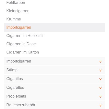
Fehlfarben
Kleincigarren
Krumme
Importcigarren
Cigarren im Holzkistli
Cigarren in Dose
Cigarren im Karton
Importcigarren
Stümpli
Cigarillos
Cigarettes
Probiersets
Raucherzubehör