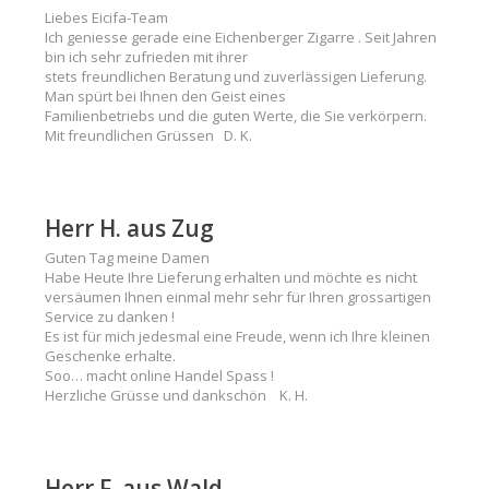
Liebes Eicifa-Team
Ich geniesse gerade eine Eichenberger Zigarre . Seit Jahren
bin ich sehr zufrieden mit ihrer
stets freundlichen Beratung und zuverlässigen Lieferung.
Man spürt bei Ihnen den Geist eines
Familienbetriebs und die guten Werte, die Sie verkörpern.
Mit freundlichen Grüssen D. K.
Herr H. aus Zug
Guten Tag meine Damen
Habe Heute Ihre Lieferung erhalten und möchte es nicht
versäumen Ihnen einmal mehr sehr für Ihren grossartigen
Service zu danken !
Es ist für mich jedesmal eine Freude, wenn ich Ihre kleinen
Geschenke erhalte.
Soo… macht online Handel Spass !
Herzliche Grüsse und dankschön K. H.
Herr F. aus Wald