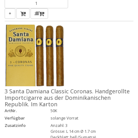
+
3 Santa Damiana Classic Coronas. Handgerollte
Importcigarre aus der Dominikanischen
Republik. Im Karton
ArtNr.
50K
Verfügbar
solange Vorrat
Zusatzinfo
Anzahl: 3
Grösse: L 14 cm Ø 1.7 cm
Deckblatt: hell (Sumatra)