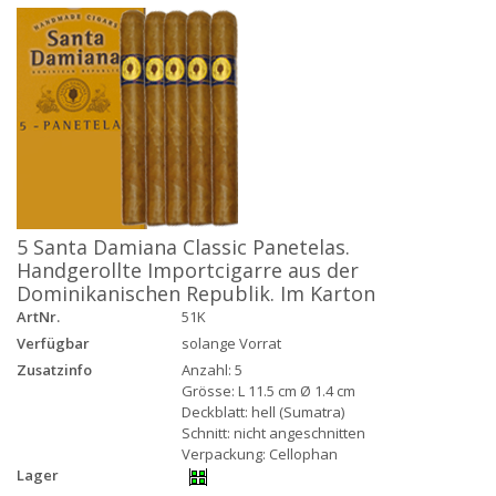
5 Santa Damiana Classic Panetelas.
Handgerollte Importcigarre aus der
Dominikanischen Republik. Im Karton
ArtNr.
51K
Verfügbar
solange Vorrat
Zusatzinfo
Anzahl: 5
Grösse: L 11.5 cm Ø 1.4 cm
Deckblatt: hell (Sumatra)
Schnitt: nicht angeschnitten
Verpackung: Cellophan
Lager