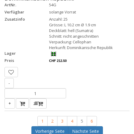
ArtNr.
54G
Verfügbar
solange Vorrat
Zusatzinfo
Anzahl: 25
Grösse: L 10.2 cm Ø 1.9 cm
Deckblatt: hell (Sumatra)
Schnitt: nicht angeschnitten
Verpackung: Cellophan
Herkunft: Dominikanische Republik
Lager
Preis
CHF 212.50
-
+
1
2
3
4
5
6
Vorherige Seite
Nächste Seite