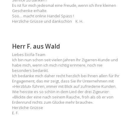
Service zu danken !
Es ist für mich jedesmal eine Freude, wenn ich Ihre kleinen
Geschenke erhalte.
Soo… macht online Handel Spass !
Herzliche Grüsse und dankschön K. H.
Herr F. aus Wald
Liebes Eicifa-Team
Ich bin nun schon seit vielen Jahren Ihr Zigarren-Kunde und
habe mich, wenn ich mich richtig erinnere, noch nie
besonders bedankt.
Ich bedanke mich daher recht herzlich bei Ihnen allen für Ihr
Engagement, das mir zeigt, dass Sie Ihr Unternehmen mit
«Herzblut» führen, immer mit Blick auf zufriedene Kunden.
Wie heisste es so schön in dem Lied der drei Zigeuner:
«Blickte der eine nach seinem Rauche, froh als ob er von
Erdenrund nichts zum Glücke mehr brauche».
Herzliche Grüsse
E. F.