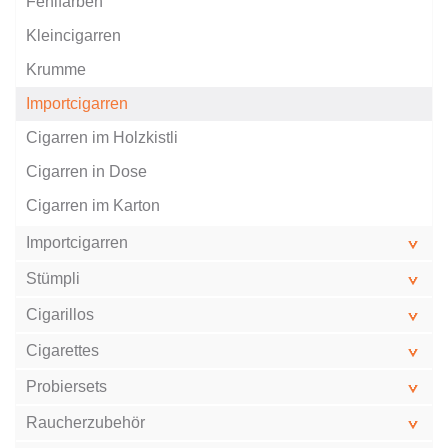
Fehlfarben
Kleincigarren
Krumme
Importcigarren
Cigarren im Holzkistli
Cigarren in Dose
Cigarren im Karton
Importcigarren
Stümpli
Cigarillos
Cigarettes
Probiersets
Raucherzubehör