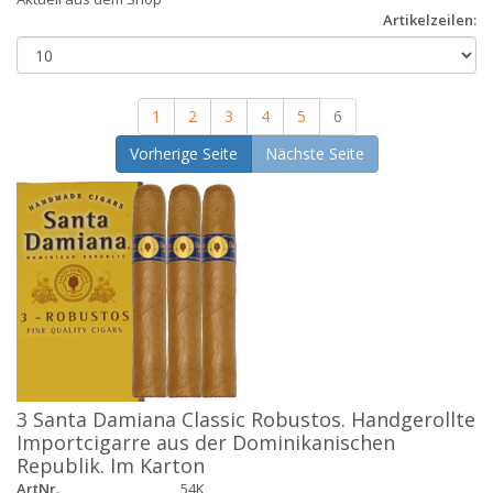
Artikelzeilen:
1
2
3
4
5
6
Vorherige Seite
Nächste Seite
3 Santa Damiana Classic Robustos. Handgerollte
Importcigarre aus der Dominikanischen
Republik. Im Karton
ArtNr.
54K