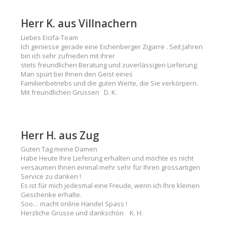
Herr K. aus Villnachern
Liebes Eicifa-Team
Ich geniesse gerade eine Eichenberger Zigarre . Seit Jahren
bin ich sehr zufrieden mit ihrer
stets freundlichen Beratung und zuverlässigen Lieferung.
Man spürt bei Ihnen den Geist eines
Familienbetriebs und die guten Werte, die Sie verkörpern.
Mit freundlichen Grüssen D. K.
Herr H. aus Zug
Guten Tag meine Damen
Habe Heute Ihre Lieferung erhalten und möchte es nicht
versäumen Ihnen einmal mehr sehr für Ihren grossartigen
Service zu danken !
Es ist für mich jedesmal eine Freude, wenn ich Ihre kleinen
Geschenke erhalte.
Soo… macht online Handel Spass !
Herzliche Grüsse und dankschön K. H.