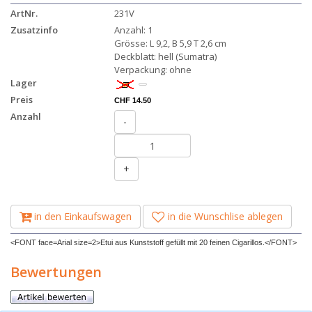
ArtNr.
231V
Zusatzinfo
Anzahl: 1
Grösse: L 9,2, B 5,9 T 2,6 cm
Deckblatt: hell (Sumatra)
Verpackung: ohne
Lager
Preis
CHF 14.50
Anzahl
-
+
in den Einkaufswagen
in die Wunschlise ablegen
<FONT face=Arial size=2>Etui aus Kunststoff gefüllt mit 20 feinen Cigarillos.</FONT>
Bewertungen