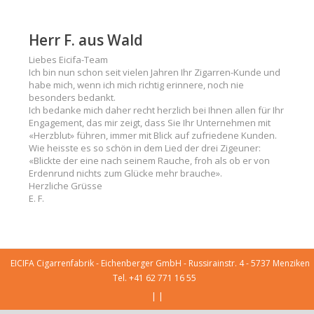
Herr F. aus Wald
Liebes Eicifa-Team
Ich bin nun schon seit vielen Jahren Ihr Zigarren-Kunde und
habe mich, wenn ich mich richtig erinnere, noch nie
besonders bedankt.
Ich bedanke mich daher recht herzlich bei Ihnen allen für Ihr
Engagement, das mir zeigt, dass Sie Ihr Unternehmen mit
«Herzblut» führen, immer mit Blick auf zufriedene Kunden.
Wie heisste es so schön in dem Lied der drei Zigeuner:
«Blickte der eine nach seinem Rauche, froh als ob er von
Erdenrund nichts zum Glücke mehr brauche».
Herzliche Grüsse
E. F.
EICIFA Cigarrenfabrik - Eichenberger GmbH - Russirainstr. 4 - 5737 Menziken
Tel. +41 62 771 16 55
|
|