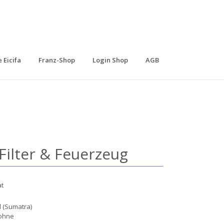
 Eicifa
Franz-Shop
Login Shop
AGB
 Filter & Feuerzeug
at
l (Sumatra)
ohne