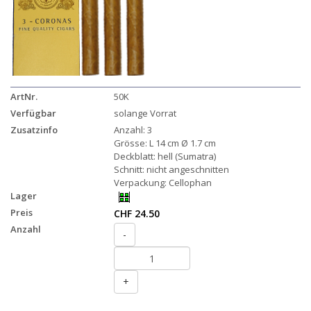
ArtNr.
50K
Verfügbar
solange Vorrat
Zusatzinfo
Anzahl: 3
Grösse: L 14 cm Ø 1.7 cm
Deckblatt: hell (Sumatra)
Schnitt: nicht angeschnitten
Verpackung: Cellophan
Lager
Preis
CHF 24.50
Anzahl
-
+