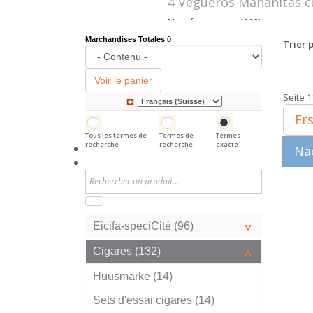
4 Vegueros Mañanitas cubain
Numéro
1292K
d'article
Marchandises Totales
0
Trier p
Prix
CHF 24.40
Voir le panier
Seite 1
Ers
Tous les termes de
Termes de
Termes
recherche
recherche
exacte
Näc
Eicifa-speciCité (96)
Cigares (132)
Huusmarke (14)
Sets d'essai cigares (14)