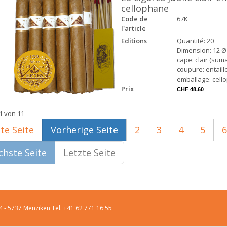
cellophane
Code de
67K
l'article
Editions
Quantité: 20
Dimension: 12 Ø
cape: clair (suma
coupure: entaill
emballage: cell
Prix
CHF 48.60
1 von 11
te Seite
Vorherige Seite
2
3
4
5
6
hste Seite
Letzte Seite
 4 - 5737 Menziken Tel. +41 62 771 16 55