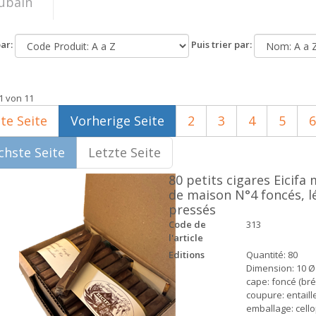
ar:
Puis trier par:
1 von 11
te Seite
Vorherige Seite
2
3
4
5
6
hste Seite
Letzte Seite
80 petits cigares Eicifa
de maison N°4 foncés, 
pressés
Code de
313
l'article
Editions
Quantité: 80
Dimension: 10 Ø
cape: foncé (brés
coupure: entaill
emballage: cell