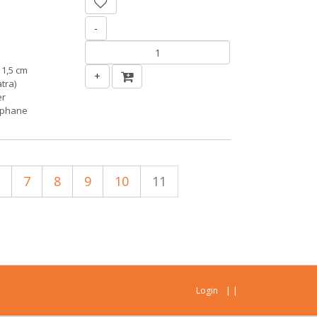
-
 1,5 cm
+
tra)
er
ophane
7
8
9
10
11
|
|
Login