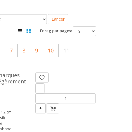
Lancer
Enreg par pages:
7
8
9
10
11
 marques
légèrement
-
+
 1,2 cm
il)
er
ophane