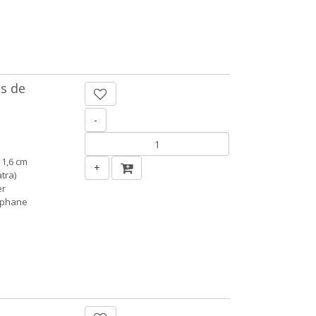
es de
-
 1,6 cm
+
tra)
er
ophane