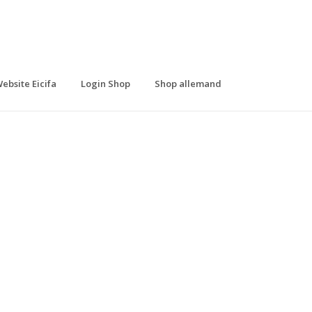
ebsite Eicifa
Login Shop
Shop allemand