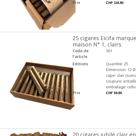
Prix
CHF 118.80
25 cigares Eicifa marqu
maison N° 1, clairs
Code de
361
l'article
Editions
Quantité: 25
Dimension: 12 Ø
cape: clair (suma
coupure: entaill
emballage: cell
Prix
CHF 59.80
20 cigares jubilé clair en