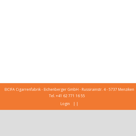
EICIFA Cigarrenfabrik - Eichenberger GmbH - Russirainstr. 4 - 5737 Menziken
Tel. +41 62 771 16 55
|
|
Login