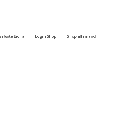
ebsite Eicifa
Login Shop
Shop allemand