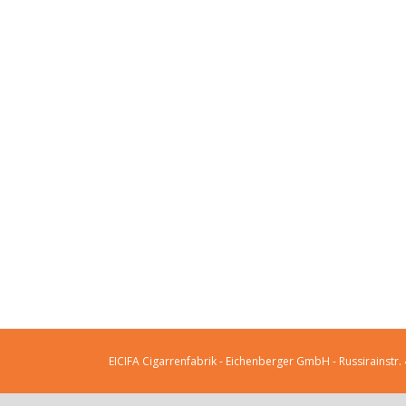
EICIFA Cigarrenfabrik - Eichenberger GmbH - Russirainstr.