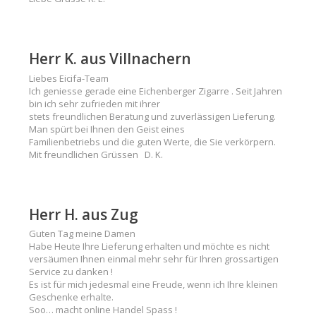
Herr K. aus Villnachern
Liebes Eicifa-Team
Ich geniesse gerade eine Eichenberger Zigarre . Seit Jahren
bin ich sehr zufrieden mit ihrer
stets freundlichen Beratung und zuverlässigen Lieferung.
Man spürt bei Ihnen den Geist eines
Familienbetriebs und die guten Werte, die Sie verkörpern.
Mit freundlichen Grüssen D. K.
Herr H. aus Zug
Guten Tag meine Damen
Habe Heute Ihre Lieferung erhalten und möchte es nicht
versäumen Ihnen einmal mehr sehr für Ihren grossartigen
Service zu danken !
Es ist für mich jedesmal eine Freude, wenn ich Ihre kleinen
Geschenke erhalte.
Soo… macht online Handel Spass !