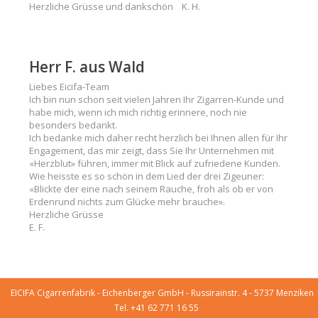
Herzliche Grüsse und dankschön K. H.
Herr F. aus Wald
Liebes Eicifa-Team
Ich bin nun schon seit vielen Jahren Ihr Zigarren-Kunde und
habe mich, wenn ich mich richtig erinnere, noch nie
besonders bedankt.
Ich bedanke mich daher recht herzlich bei Ihnen allen für Ihr
Engagement, das mir zeigt, dass Sie Ihr Unternehmen mit
«Herzblut» führen, immer mit Blick auf zufriedene Kunden.
Wie heisste es so schön in dem Lied der drei Zigeuner:
«Blickte der eine nach seinem Rauche, froh als ob er von
Erdenrund nichts zum Glücke mehr brauche».
Herzliche Grüsse
E. F.
EICIFA Cigarrenfabrik - Eichenberger GmbH - Russirainstr. 4 - 5737 Menziken
Tel. +41 62 771 16 55