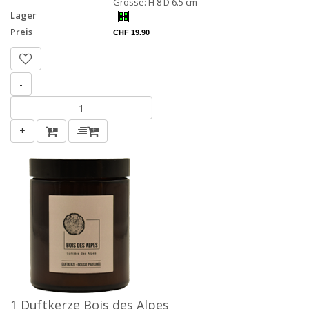
Grösse: H 8 D 6.5 cm
Lager
Preis
CHF 19.90
-
+
1 Duftkerze Bois des Alpes