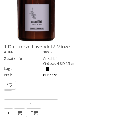
1 Duftkerze Lavendel / Minze
ArtNr.
1803K
Zusatzinfo
Anzahl: 1
Grösse: H 8 D 6.5 cm
Lager
Preis
CHF 19.90
-
+