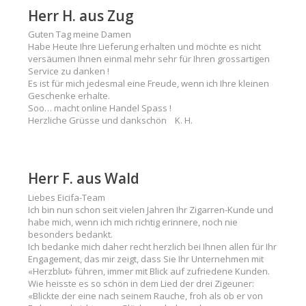
Herr H. aus Zug
Guten Tag meine Damen
Habe Heute Ihre Lieferung erhalten und möchte es nicht
versäumen Ihnen einmal mehr sehr für Ihren grossartigen
Service zu danken !
Es ist für mich jedesmal eine Freude, wenn ich Ihre kleinen
Geschenke erhalte.
Soo… macht online Handel Spass !
Herzliche Grüsse und dankschön K. H.
Herr F. aus Wald
Liebes Eicifa-Team
Ich bin nun schon seit vielen Jahren Ihr Zigarren-Kunde und
habe mich, wenn ich mich richtig erinnere, noch nie
besonders bedankt.
Ich bedanke mich daher recht herzlich bei Ihnen allen für Ihr
Engagement, das mir zeigt, dass Sie Ihr Unternehmen mit
«Herzblut» führen, immer mit Blick auf zufriedene Kunden.
Wie heisste es so schön in dem Lied der drei Zigeuner:
«Blickte der eine nach seinem Rauche, froh als ob er von