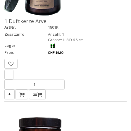
1 Duftkerze Arve
ArtNr.
1801K
Zusatzinfo
Anzahl: 1
Grösse: H 8 D 6.5 cm
Lager
Preis
CHF 19.90
-
+