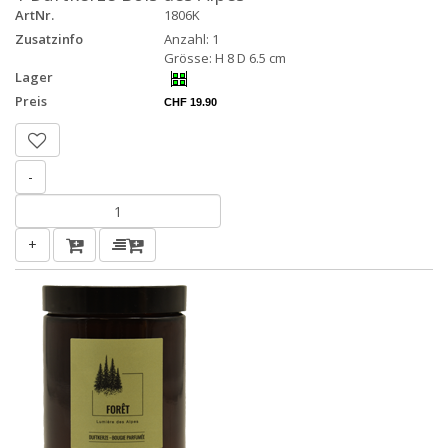
ArtNr.
1806K
Zusatzinfo
Anzahl: 1
Grösse: H 8 D 6.5 cm
Lager
Preis
CHF 19.90
-
+