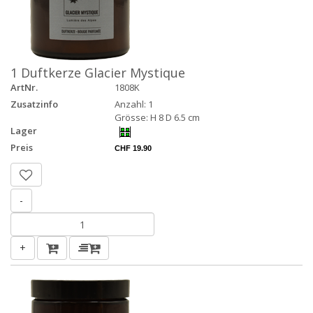
1 Duftkerze Glacier Mystique
ArtNr.
1808K
Zusatzinfo
Anzahl: 1
Grösse: H 8 D 6.5 cm
Lager
Preis
CHF 19.90
-
+