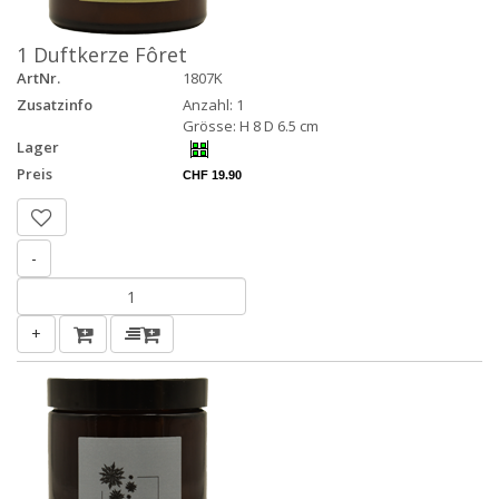
1 Duftkerze Fôret
ArtNr.
1807K
Zusatzinfo
Anzahl: 1
Grösse: H 8 D 6.5 cm
Lager
Preis
CHF 19.90
-
+