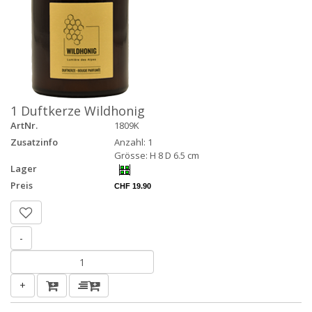
1 Duftkerze Wildhonig
ArtNr.
1809K
Zusatzinfo
Anzahl: 1
Grösse: H 8 D 6.5 cm
Lager
Preis
CHF 19.90
-
+