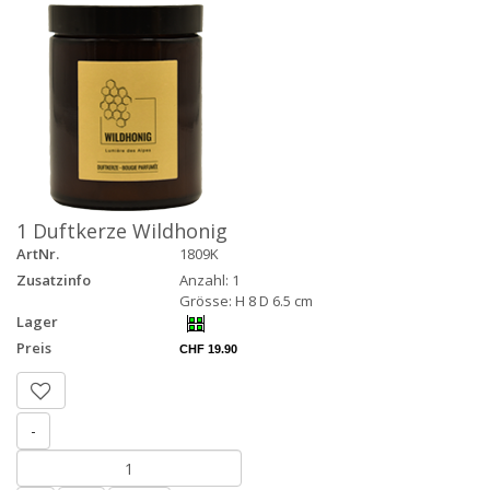
1 Duftkerze Wildhonig
ArtNr.
1809K
Zusatzinfo
Anzahl: 1
Grösse: H 8 D 6.5 cm
Lager
Preis
CHF 19.90
-