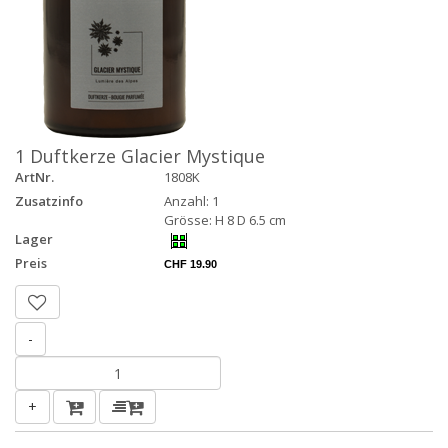
1 Duftkerze Glacier Mystique
ArtNr.
1808K
Zusatzinfo
Anzahl: 1
Grösse: H 8 D 6.5 cm
Lager
Preis
CHF 19.90
-
+