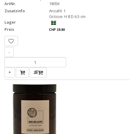
ArtNr.
1805K
Zusatzinfo
Anzahl: 1
Grösse: H 8 D 6.5 cm
Lager
Preis
CHF 19.90
-
+