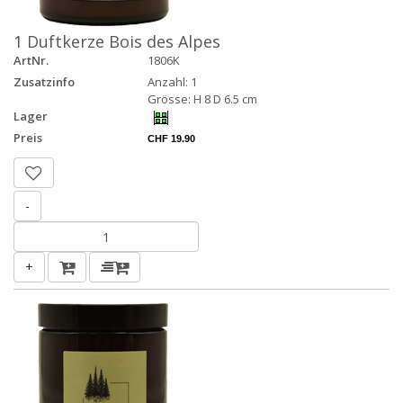
1 Duftkerze Bois des Alpes
ArtNr.
1806K
Zusatzinfo
Anzahl: 1
Grösse: H 8 D 6.5 cm
Lager
Preis
CHF 19.90
-
+