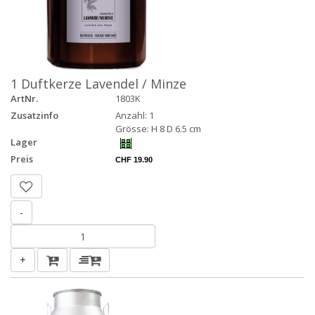
1 Duftkerze Lavendel / Minze
ArtNr.
1803K
Zusatzinfo
Anzahl: 1
Grösse: H 8 D 6.5 cm
Lager
Preis
CHF 19.90
-
+