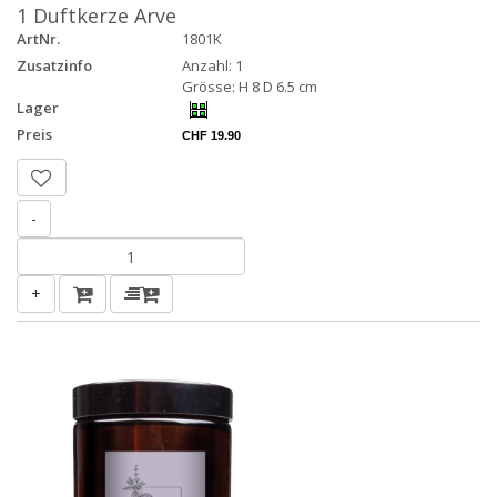
1 Duftkerze Arve
ArtNr.
1801K
Zusatzinfo
Anzahl: 1
Grösse: H 8 D 6.5 cm
Lager
Preis
CHF 19.90
-
+