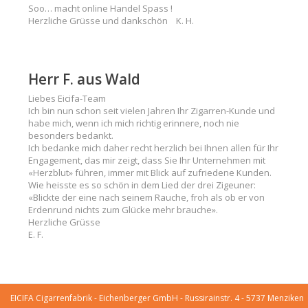
Soo… macht online Handel Spass !
Herzliche Grüsse und dankschön K. H.
Herr F. aus Wald
Liebes Eicifa-Team
Ich bin nun schon seit vielen Jahren Ihr Zigarren-Kunde und
habe mich, wenn ich mich richtig erinnere, noch nie
besonders bedankt.
Ich bedanke mich daher recht herzlich bei Ihnen allen für Ihr
Engagement, das mir zeigt, dass Sie Ihr Unternehmen mit
«Herzblut» führen, immer mit Blick auf zufriedene Kunden.
Wie heisste es so schön in dem Lied der drei Zigeuner:
«Blickte der eine nach seinem Rauche, froh als ob er von
Erdenrund nichts zum Glücke mehr brauche».
Herzliche Grüsse
E. F.
EICIFA Cigarrenfabrik - Eichenberger GmbH - Russirainstr. 4 - 5737 Menziken