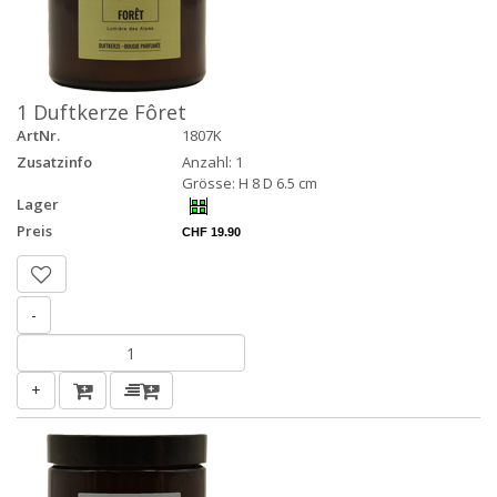
1 Duftkerze Fôret
ArtNr.
1807K
Zusatzinfo
Anzahl: 1
Grösse: H 8 D 6.5 cm
Lager
Preis
CHF 19.90
-
+