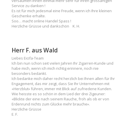
versäumen Ihnen einmal mehr sehr für Ihren grossartigen
Service zu danken !
Es ist für mich jedesmal eine Freude, wenn ich Ihre kleinen
Geschenke erhalte.
Soo… macht online Handel Spass !
Herzliche Grüsse und dankschön K. H.
Herr F. aus Wald
Liebes Eicifa-Team
Ich bin nun schon seit vielen Jahren Ihr Zigarren-Kunde und
habe mich, wenn ich mich richtig erinnere, noch nie
besonders bedankt.
Ich bedanke mich daher recht herzlich bei Ihnen allen für Ihr
Engagement, das mir zeigt, dass Sie Ihr Unternehmen mit
«Herzblut» führen, immer mit Blick auf zufriedene Kunden.
Wie heisste es so schön in dem Lied der drei Zigeuner:
«Blickte der eine nach seinem Rauche, froh als ob er von
Erdenrund nichts zum Glücke mehr brauche».
Herzliche Grüsse
E. F.