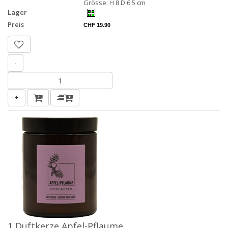
Grösse: H 8 D 6.5 cm
Lager
Preis
CHF 19.90
-
+
1 Duftkerze Apfel-Pflaume