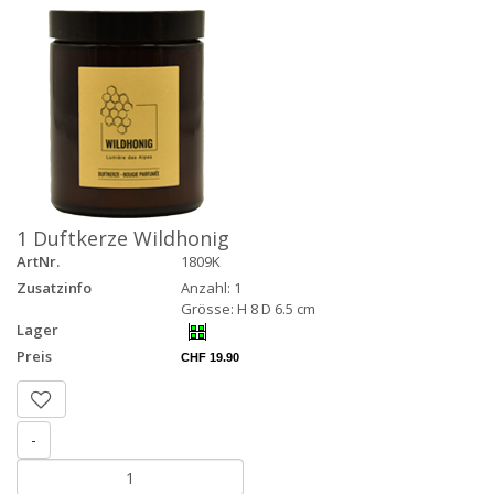
1 Duftkerze Wildhonig
ArtNr.
1809K
Zusatzinfo
Anzahl: 1
Grösse: H 8 D 6.5 cm
Lager
Preis
CHF 19.90
-