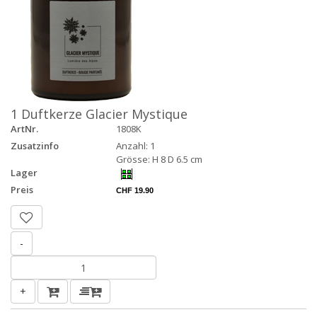
1 Duftkerze Glacier Mystique
ArtNr.
1808K
Zusatzinfo
Anzahl: 1
Grösse: H 8 D 6.5 cm
Lager
Preis
CHF 19.90
-
+