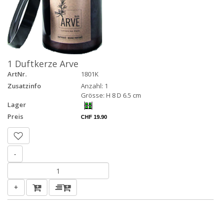
1 Duftkerze Arve
ArtNr.
1801K
Zusatzinfo
Anzahl: 1
Grösse: H 8 D 6.5 cm
Lager
Preis
CHF 19.90
-
+