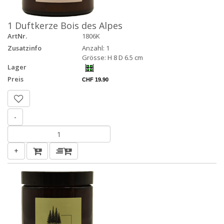
1 Duftkerze Bois des Alpes
ArtNr.
1806K
Zusatzinfo
Anzahl: 1
Grösse: H 8 D 6.5 cm
Lager
Preis
CHF 19.90
-
+