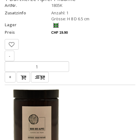
ArtNr.
1805K
Zusatzinfo
Anzahl: 1
Grösse: H 8 D 6.5 cm
Lager
Preis
CHF 19.90
-
+