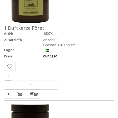
1 Duftkerze Fôret
ArtNr.
1807K
Zusatzinfo
Anzahl: 1
Grösse: H 8 D 6.5 cm
Lager
Preis
CHF 19.90
-
+