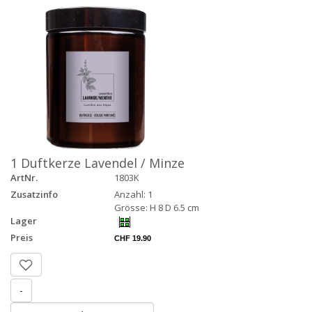
1 Duftkerze Lavendel / Minze
ArtNr.
1803K
Zusatzinfo
Anzahl: 1
Grösse: H 8 D 6.5 cm
Lager
Preis
CHF 19.90
-