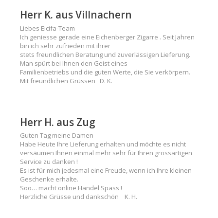
Herr K. aus Villnachern
Liebes Eicifa-Team
Ich geniesse gerade eine Eichenberger Zigarre . Seit Jahren
bin ich sehr zufrieden mit ihrer
stets freundlichen Beratung und zuverlässigen Lieferung.
Man spürt bei Ihnen den Geist eines
Familienbetriebs und die guten Werte, die Sie verkörpern.
Mit freundlichen Grüssen D. K.
Herr H. aus Zug
Guten Tag meine Damen
Habe Heute Ihre Lieferung erhalten und möchte es nicht
versäumen Ihnen einmal mehr sehr für Ihren grossartigen
Service zu danken !
Es ist für mich jedesmal eine Freude, wenn ich Ihre kleinen
Geschenke erhalte.
Soo… macht online Handel Spass !
Herzliche Grüsse und dankschön K. H.