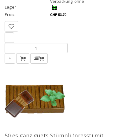
Verpackung: ohne
Lager
Preis
CHF 53.70
-
+
50 es ganz guets Stümpli (presst) mit