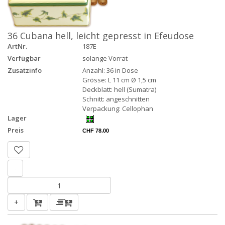
36 Cubana hell, leicht gepresst in Efeudose
ArtNr.
187E
Verfügbar
solange Vorrat
Zusatzinfo
Anzahl: 36 in Dose
Grösse: L 11 cm Ø 1,5 cm
Deckblatt: hell (Sumatra)
Schnitt: angeschnitten
Verpackung: Cellophan
Lager
Preis
CHF 78.00
-
+