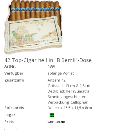
42 Top-Cigar hell in "Blüemli"-Dose
ArtNr.
189T
Verfügbar
solange Vorrat
Zusatzinfo
Anzahl: 42
Grösse: L 13 cm Ø 1,6 cm
Deckblatt: hell (Sumatra)
Schnitt: angeschnitten
Verpackung: Cellophan
Stückpreis
Dose ca. 15,5 x 11,5 x 8cm
Lager
Preis
CHF 104.90