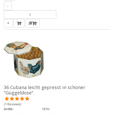
-
+
36 Cubana leicht gepresst in schöner
"Güggeldose".
(1 Reviews)
ArtNr.
181N