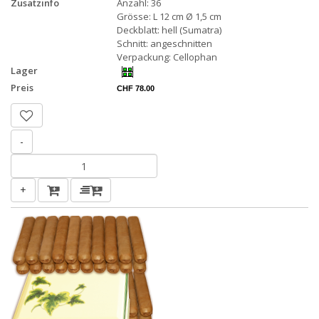
Zusatzinfo
Anzahl: 36
Grösse: L 12 cm Ø 1,5 cm
Deckblatt: hell (Sumatra)
Schnitt: angeschnitten
Verpackung: Cellophan
Lager
Preis
CHF 78.00
-
+