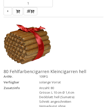
+
80 Fehlfarbencigarren Kleincigarren hell
ArtNr.
109FG
Verfügbar
solange Vorrat
Zusatzinfo
Anzahl: 80
Grösse: L 10 cm Ø 1,4 cm
Deckblatt: hell (Sumatra)
Schnitt: angeschnitten
Verpackung: ohne