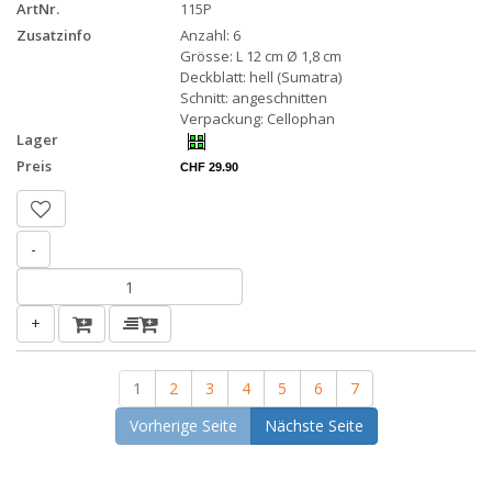
ArtNr.
115P
Zusatzinfo
Anzahl: 6
Grösse: L 12 cm Ø 1,8 cm
Deckblatt: hell (Sumatra)
Schnitt: angeschnitten
Verpackung: Cellophan
Lager
Preis
CHF 29.90
-
+
1
2
3
4
5
6
7
Vorherige Seite
Nächste Seite