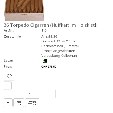
36 Torpedo Cigarren (Huifkar) im Holzkistli.
ArtNr.
115
Zusatzinfo
Anzahl: 36
Grösse: L 12 cm Ø 1,8 cm
Deckblatt: hell (Sumatra)
Schnitt: angeschnitten
Verpackung: Cellophan
Lager
Preis
CHF 175.50
-
+