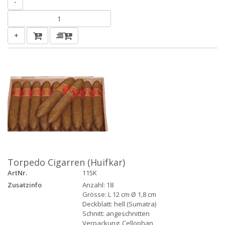
-
+
Torpedo Cigarren (Huifkar)
ArtNr.
115K
Zusatzinfo
Anzahl: 18
Grösse: L 12 cm Ø 1,8 cm
Deckblatt: hell (Sumatra)
Schnitt: angeschnitten
Verpackung: Cellophan