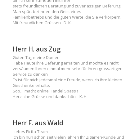
bin ich sehr zufrieden mit ihrer
stets freundlichen Beratung und zuverlässigen Lieferung.
Man spürt bei Ihnen den Geist eines
Familienbetriebs und die guten Werte, die Sie verkörpern.
Mit freundlichen Grüssen D. K.
Herr H. aus Zug
Guten Tag meine Damen
Habe Heute Ihre Lieferung erhalten und möchte es nicht
versäumen Ihnen einmal mehr sehr für Ihren grossartigen
Service zu danken !
Es ist für mich jedesmal eine Freude, wenn ich Ihre kleinen
Geschenke erhalte.
Soo… macht online Handel Spass !
Herzliche Grüsse und dankschön K. H.
Herr F. aus Wald
Liebes Eicifa-Team
Ich bin nun schon seit vielen Jahren Ihr Zigarren-Kunde und