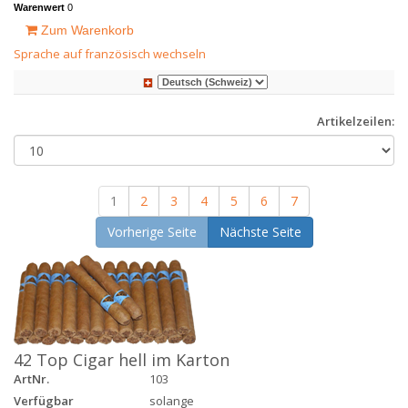
Warenwert
0
Zum Warenkorb
Sprache auf französisch wechseln
Artikelzeilen:
1
2
3
4
5
6
7
Vorherige Seite
Nächste Seite
42 Top Cigar hell im Karton
ArtNr.
103
Verfügbar
solange