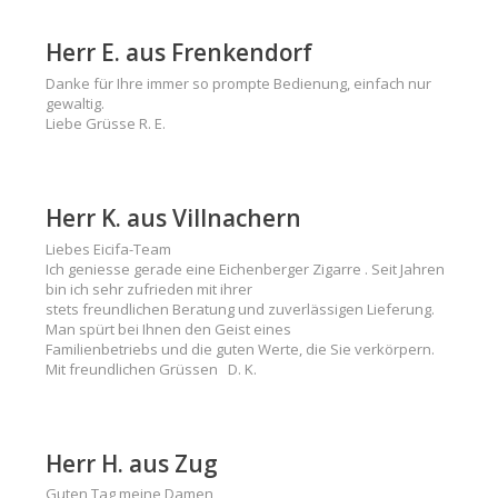
Herr E. aus Frenkendorf
Danke für Ihre immer so prompte Bedienung, einfach nur
gewaltig.
Liebe Grüsse R. E.
Herr K. aus Villnachern
Liebes Eicifa-Team
Ich geniesse gerade eine Eichenberger Zigarre . Seit Jahren
bin ich sehr zufrieden mit ihrer
stets freundlichen Beratung und zuverlässigen Lieferung.
Man spürt bei Ihnen den Geist eines
Familienbetriebs und die guten Werte, die Sie verkörpern.
Mit freundlichen Grüssen D. K.
Herr H. aus Zug
Guten Tag meine Damen