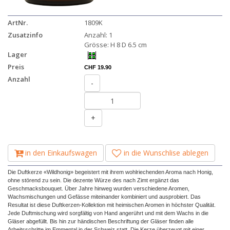
ArtNr.
1809K
Zusatzinfo
Anzahl: 1
Grösse: H 8 D 6.5 cm
Lager
Preis
CHF 19.90
Anzahl
-
+
in den Einkaufswagen
in die Wunschlise ablegen
Die Duftkerze «Wildhonig» begeistert mit ihrem wohlriechenden Aroma nach Honig,
ohne störend zu sein. Die dezente Würze des nach Zimt ergänzt das
Geschmacksbouquet. Über Jahre hinweg wurden verschiedene Aromen,
Wachsmischungen und Gefässe miteinander kombiniert und ausprobiert. Das
Resultat ist diese Duftkerzen-Kollektion mit heimischen Aromen in höchster Qualität.
Jede Duftmischung wird sorgfältig von Hand angerührt und mit dem Wachs in die
Gläser abgefüllt. Bis hin zur händischen Beschriftung der Gläser finden alle
Arbeitsschritte im Emmental in der Schweiz statt. Die Kerze überzeugt mit einer