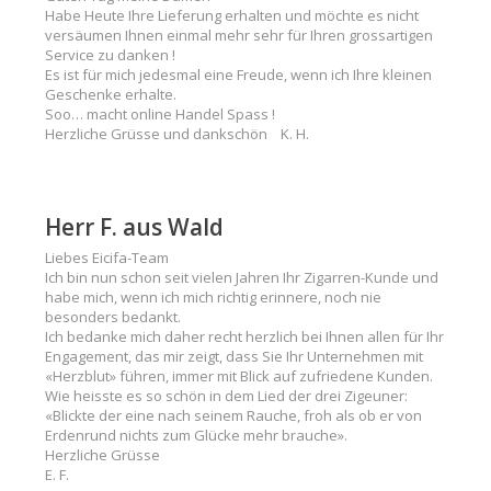
Habe Heute Ihre Lieferung erhalten und möchte es nicht
versäumen Ihnen einmal mehr sehr für Ihren grossartigen
Service zu danken !
Es ist für mich jedesmal eine Freude, wenn ich Ihre kleinen
Geschenke erhalte.
Soo… macht online Handel Spass !
Herzliche Grüsse und dankschön K. H.
Herr F. aus Wald
Liebes Eicifa-Team
Ich bin nun schon seit vielen Jahren Ihr Zigarren-Kunde und
habe mich, wenn ich mich richtig erinnere, noch nie
besonders bedankt.
Ich bedanke mich daher recht herzlich bei Ihnen allen für Ihr
Engagement, das mir zeigt, dass Sie Ihr Unternehmen mit
«Herzblut» führen, immer mit Blick auf zufriedene Kunden.
Wie heisste es so schön in dem Lied der drei Zigeuner:
«Blickte der eine nach seinem Rauche, froh als ob er von
Erdenrund nichts zum Glücke mehr brauche».
Herzliche Grüsse
E. F.