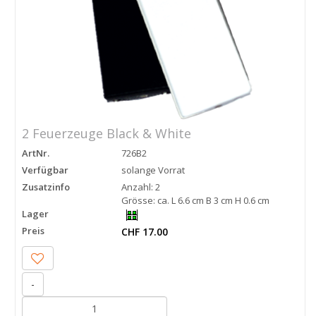
2 Feuerzeuge Black & White
ArtNr.
726B2
Verfügbar
solange Vorrat
Zusatzinfo
Anzahl: 2
Grösse: ca. L 6.6 cm B 3 cm H 0.6 cm
Lager
Preis
CHF 17.00
-