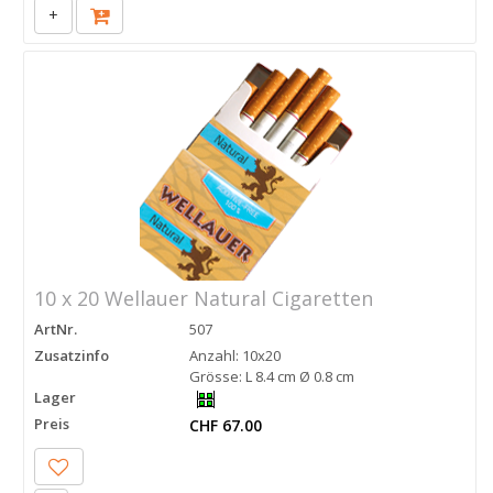
+
10 x 20 Wellauer Natural Cigaretten
ArtNr.
507
Zusatzinfo
Anzahl: 10x20
Grösse: L 8.4 cm Ø 0.8 cm
Lager
Preis
CHF 67.00