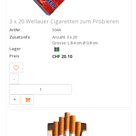
3 x 20 Wellauer Cigaretten zum Probieren
ArtNr.
504A
Zusatzinfo
Anzahl: 3 x 20
Grösse: L 8.4 cm Ø 0.8 cm
Lager
Preis
CHF 20.10
-
+