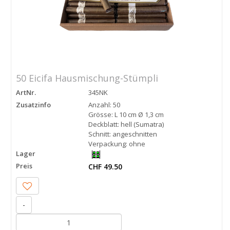
50 Eicifa Hausmischung-Stümpli
ArtNr.
345NK
Zusatzinfo
Anzahl: 50
Grösse: L 10 cm Ø 1,3 cm
Deckblatt: hell (Sumatra)
Schnitt: angeschnitten
Verpackung: ohne
Lager
Preis
CHF 49.50
-