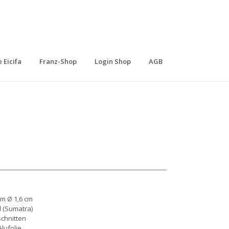
 Eicifa
Franz-Shop
Login Shop
AGB
cm Ø 1,6 cm
l (Sumatra)
schnitten
lufolie