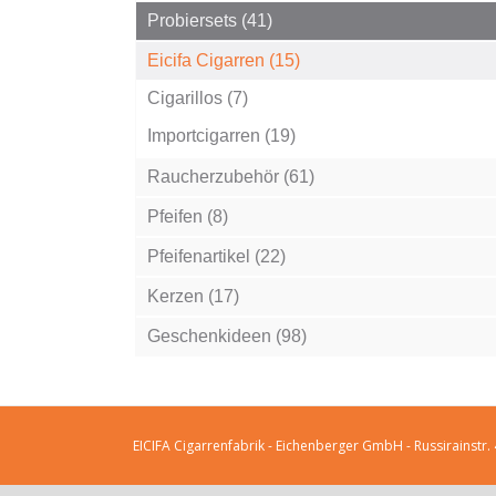
Probiersets (41)
Eicifa Cigarren (15)
Cigarillos (7)
Importcigarren (19)
Raucherzubehör (61)
Pfeifen (8)
Pfeifenartikel (22)
Kerzen (17)
Geschenkideen (98)
EICIFA Cigarrenfabrik - Eichenberger GmbH - Russirainstr.