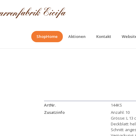
ShopHome
Aktionen
Kontakt
Website
ArtNr.
144KS
Zusatzinfo
Anzahl: 10
Grösse: L 13 
Deckblatt: hel
Schnitt: ange
Verpackung: A