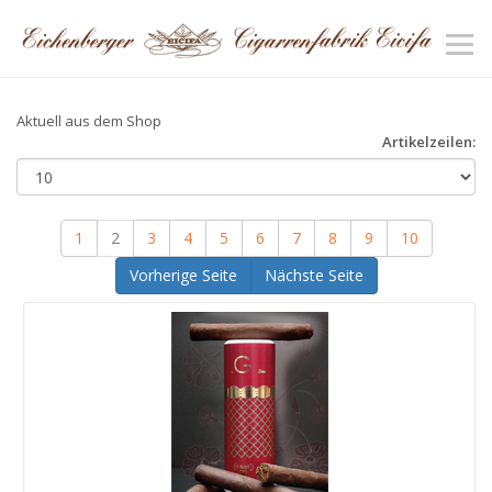
Aktuell aus dem Shop
Artikelzeilen:
1
2
3
4
5
6
7
8
9
10
Vorherige Seite
Nächste Seite