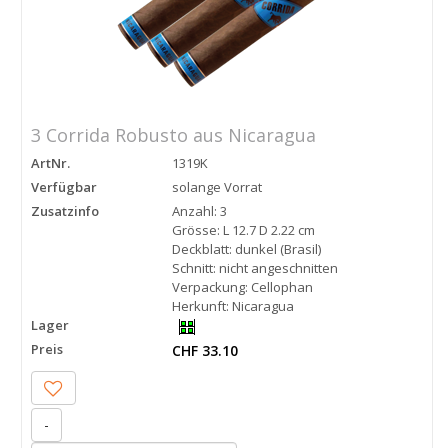
3 Corrida Robusto aus Nicaragua
ArtNr.
1319K
Verfügbar
solange Vorrat
Zusatzinfo
Anzahl: 3
Grösse: L 12.7 D 2.22 cm
Deckblatt: dunkel (Brasil)
Schnitt: nicht angeschnitten
Verpackung: Cellophan
Herkunft: Nicaragua
Lager
Preis
CHF 33.10
-