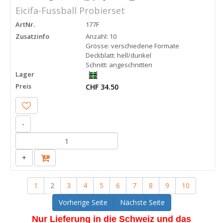
Eicifa-Fussball Probierset
ArtNr.
177F
Zusatzinfo
Anzahl: 10
Grösse: verschiedene Formate
Deckblatt: hell/dunkel
Schnitt: angeschnitten
Lager
Preis
CHF 34.50
-
+
1
2
3
4
5
6
7
8
9
10
Vorherige Seite
Nächste Seite
Nur Lieferung in die Schweiz und das