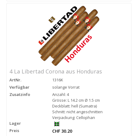
4 La Libertad Corona aus Honduras
ArtNr.
1316K
Verfügbar
solange Vorrat
Zusatzinfo
Anzahl: 4
Grösse: L 14.2 cm Ø 1.5 cm
Deckblatt: hell (Sumatra)
Schnitt: nicht angeschnitten
Verpackung: Cellophan
Lager
Preis
CHF 30.20