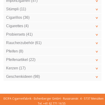
Importcigarren (57)
Stümpli (11)
Cigarillos (36)
Cigarettes (4)
Probiersets (41)
Raucherzubehör (61)
Pfeifen (8)
Pfeifenartikel (22)
Kerzen (17)
Geschenkideen (98)
EICIFA Cigarrenfabrik - Eichenberger GmbH - Russirainstr. 4 - 5737 Menziken
Tel. +41 62 771 16 55