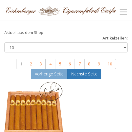
Aktuell aus dem Shop
Artikelzeilen:
1
2
3
4
5
6
7
8
9
10
Vorherige Seite
Nächste Seite