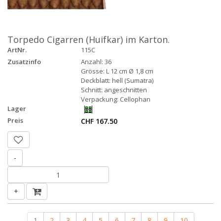
Torpedo Cigarren (Huifkar) im Karton.
ArtNr.
115C
Zusatzinfo
Anzahl: 36
Grösse: L 12 cm Ø 1,8 cm
Deckblatt: hell (Sumatra)
Schnitt: angeschnitten
Verpackung: Cellophan
Lager
Preis
CHF 167.50
-
+
1
2
3
4
5
6
7
8
9
10