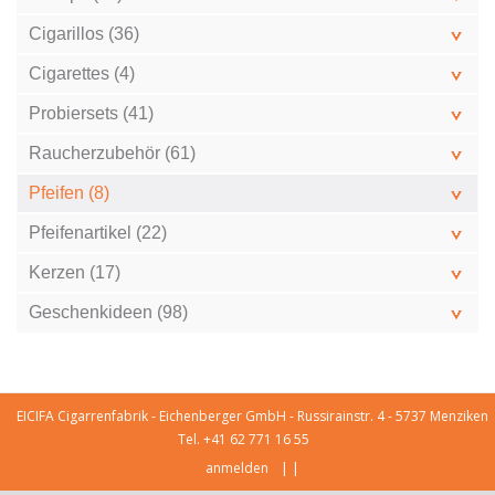
Cigarillos (36)
Cigarettes (4)
Probiersets (41)
Raucherzubehör (61)
Pfeifen (8)
Pfeifenartikel (22)
Kerzen (17)
Geschenkideen (98)
EICIFA Cigarrenfabrik - Eichenberger GmbH - Russirainstr. 4 - 5737 Menziken
Tel. +41 62 771 16 55
|
|
anmelden