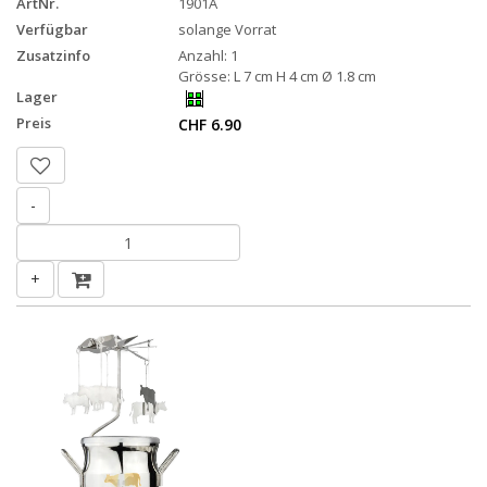
ArtNr.
1901A
Verfügbar
solange Vorrat
Zusatzinfo
Anzahl: 1
Grösse: L 7 cm H 4 cm Ø 1.8 cm
Lager
Preis
CHF 6.90
-
+