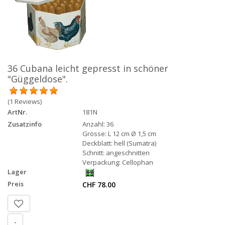
36 Cubana leicht gepresst in schöner
"Güggeldose".
(1 Reviews)
ArtNr.
181N
Zusatzinfo
Anzahl: 36
Grösse: L 12 cm Ø 1,5 cm
Deckblatt: hell (Sumatra)
Schnitt: angeschnitten
Verpackung: Cellophan
Lager
Preis
CHF 78.00
-