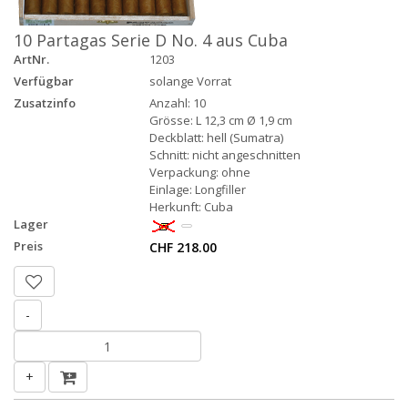
10 Partagas Serie D No. 4 aus Cuba
ArtNr.
1203
Verfügbar
solange Vorrat
Zusatzinfo
Anzahl: 10
Grösse: L 12,3 cm Ø 1,9 cm
Deckblatt: hell (Sumatra)
Schnitt: nicht angeschnitten
Verpackung: ohne
Einlage: Longfiller
Herkunft: Cuba
Lager
Preis
CHF 218.00
-
+