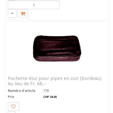
+
Pochette étui pour pipes en cuir (bordeau).
Au lieu de Fr. 68.--
Numéro d'article
778
Prix
CHF 34.00