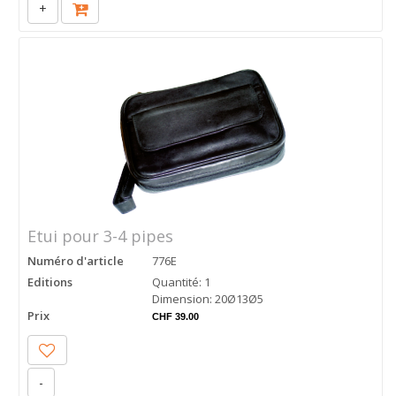
+
Etui pour 3-4 pipes
Numéro d'article
776E
Editions
Quantité: 1
Dimension: 20Ø13Ø5
Prix
CHF 39.00
-