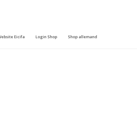
ebsite Eicifa
Login Shop
Shop allemand