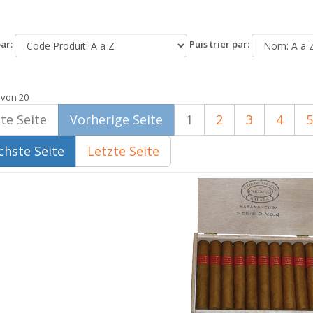
ar:
Puis trier par:
 von 20
te Seite
Vorherige Seite
1
2
3
4
5
hste Seite
Letzte Seite