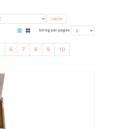
Lancer
Enreg par pages:
6
7
8
9
10