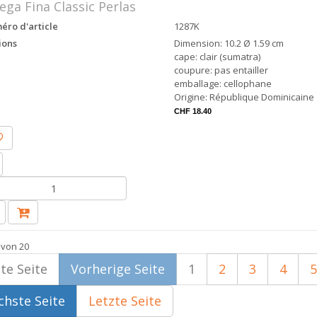
ega Fina Classic Perlas
ro d'article
1287K
ions
Dimension: 10.2 Ø 1.59 cm
cape: clair (sumatra)
coupure: pas entailler
emballage: cellophane
Origine: République Dominicaine
CHF 18.40
 von 20
te Seite
Vorherige Seite
1
2
3
4
5
hste Seite
Letzte Seite