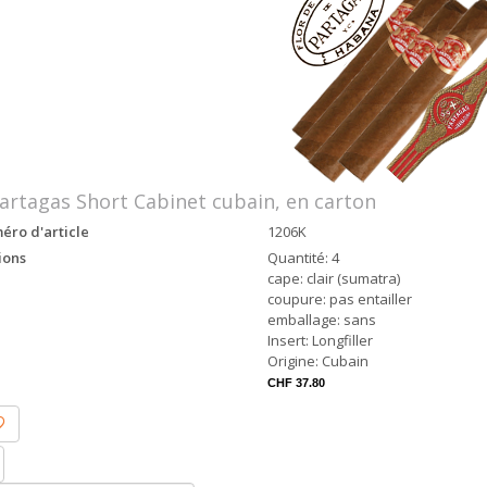
artagas Short Cabinet cubain, en carton
ro d'article
1206K
ions
Quantité: 4
cape: clair (sumatra)
coupure: pas entailler
emballage: sans
Insert: Longfiller
Origine: Cubain
CHF 37.80