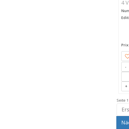
4 V
Numé
Edit
Prix
-
+
Seite 1
Ers
Näc