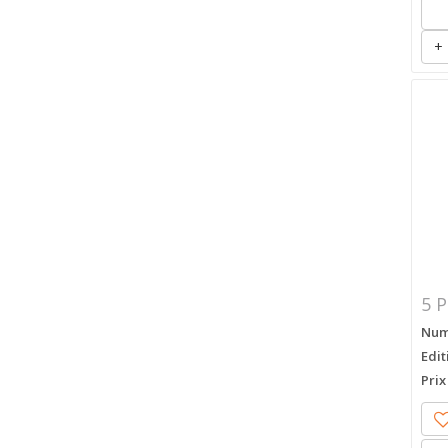
+
5 P
Numé
Edit
Prix