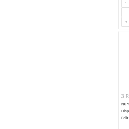
-
+
3 R
Numé
Disp
Edit