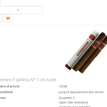
omeo Y Julieta N° 1 en tube
ro d'article
1254K
onibilité
jusqu'à épuisement des stocks
ions
Quantité: 3
cape: clair (sumatra)
coupure: pas entailler