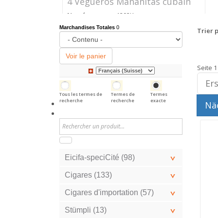
4 Vegueros Mañanitas cubain
Numéro
1292K
d'article
Marchandises Totales
0
Trier p
Prix
CHF 24.40
Voir le panier
Seite 1
Ers
Tous les termes de
Termes de
Termes
recherche
recherche
exacte
Näc
Eicifa-speciCité (98)
Cigares (133)
Cigares d'importation (57)
Stümpli (13)