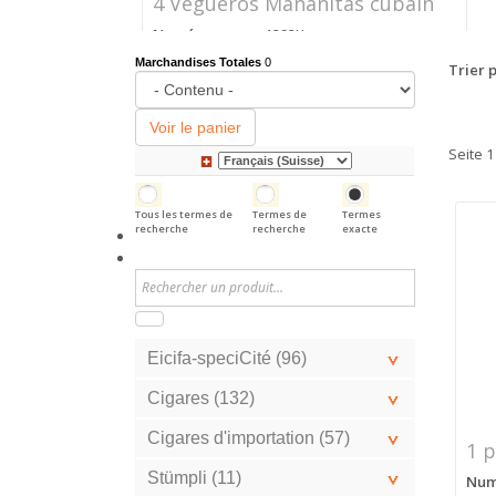
4 Vegueros Mañanitas cubain
Numéro
1292K
d'article
Marchandises Totales
0
Trier p
Prix
CHF 24.40
Voir le panier
Seite 1
Tous les termes de
Termes de
Termes
recherche
recherche
exacte
Eicifa-speciCité (96)
Cigares (132)
Cigares d'importation (57)
1 p
Stümpli (11)
Numé