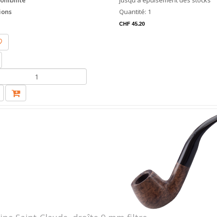
onibilité
jusqu'à épuisement des stocks
ions
Quantité: 1
CHF 45.20