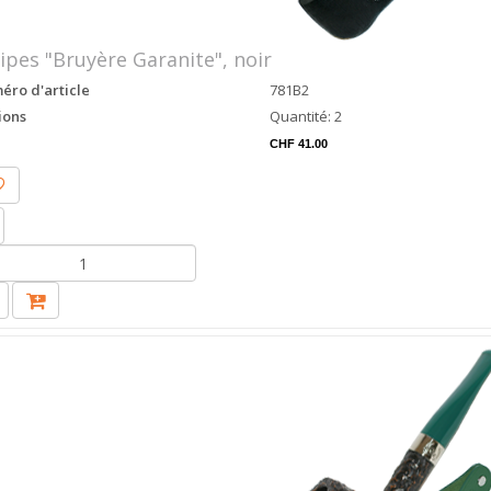
ipes "Bruyère Garanite", noir
ro d'article
781B2
ions
Quantité: 2
CHF 41.00