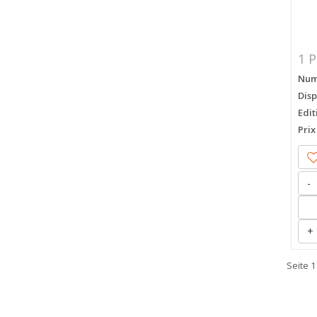
1 P
Numé
Disp
Edit
Prix
-
+
Seite 1