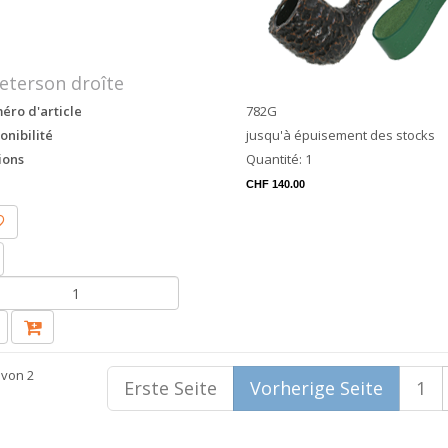
eterson droîte
ro d'article
782G
onibilité
jusqu'à épuisement des stocks
ions
Quantité: 1
CHF 140.00
 von 2
Erste Seite
Vorherige Seite
1