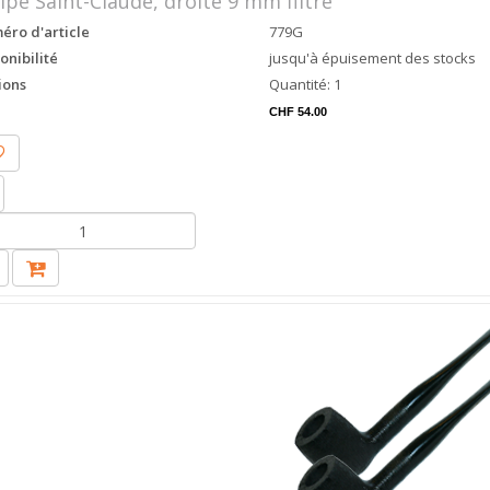
ipe Saint-Claude, droîte 9 mm filtre
ro d'article
779G
onibilité
jusqu'à épuisement des stocks
ions
Quantité: 1
CHF 54.00