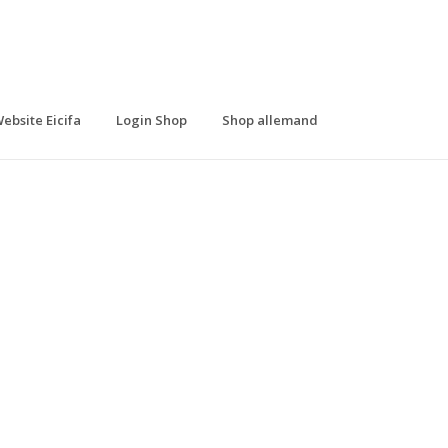
ebsite Eicifa
Login Shop
Shop allemand