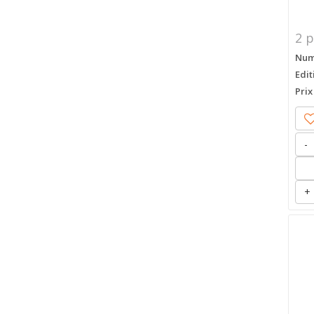
2 p
Numé
Edit
Prix
-
+