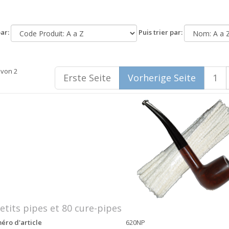
ar:
Puis trier par:
 von 2
Erste Seite
Vorherige Seite
1
etits pipes et 80 cure-pipes
ro d'article
620NP