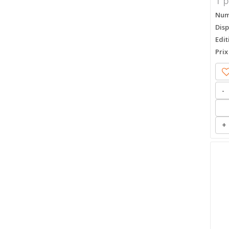
1 p
Numé
Disp
Edit
Prix
-
+