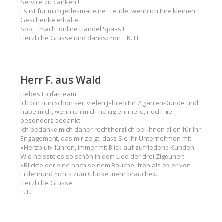
Service zu danken !
Es ist für mich jedesmal eine Freude, wenn ich Ihre kleinen
Geschenke erhalte.
Soo… macht online Handel Spass !
Herzliche Grüsse und dankschön K. H.
Herr F. aus Wald
Liebes Eicifa-Team
Ich bin nun schon seit vielen Jahren Ihr Zigarren-Kunde und
habe mich, wenn ich mich richtig erinnere, noch nie
besonders bedankt.
Ich bedanke mich daher recht herzlich bei Ihnen allen für Ihr
Engagement, das mir zeigt, dass Sie Ihr Unternehmen mit
«Herzblut» führen, immer mit Blick auf zufriedene Kunden.
Wie heisste es so schön in dem Lied der drei Zigeuner:
«Blickte der eine nach seinem Rauche, froh als ob er von
Erdenrund nichts zum Glücke mehr brauche».
Herzliche Grüsse
E. F.