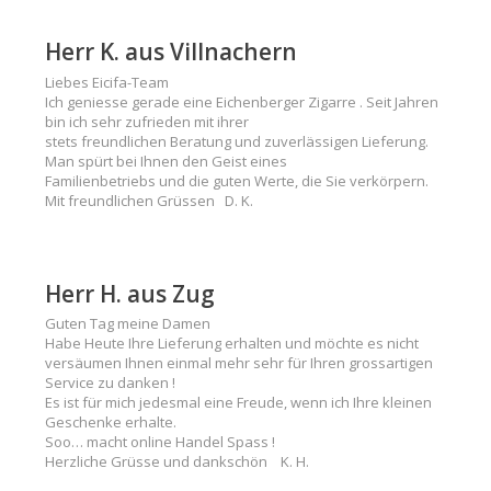
Herr K. aus Villnachern
Liebes Eicifa-Team
Ich geniesse gerade eine Eichenberger Zigarre . Seit Jahren
bin ich sehr zufrieden mit ihrer
stets freundlichen Beratung und zuverlässigen Lieferung.
Man spürt bei Ihnen den Geist eines
Familienbetriebs und die guten Werte, die Sie verkörpern.
Mit freundlichen Grüssen D. K.
Herr H. aus Zug
Guten Tag meine Damen
Habe Heute Ihre Lieferung erhalten und möchte es nicht
versäumen Ihnen einmal mehr sehr für Ihren grossartigen
Service zu danken !
Es ist für mich jedesmal eine Freude, wenn ich Ihre kleinen
Geschenke erhalte.
Soo… macht online Handel Spass !
Herzliche Grüsse und dankschön K. H.