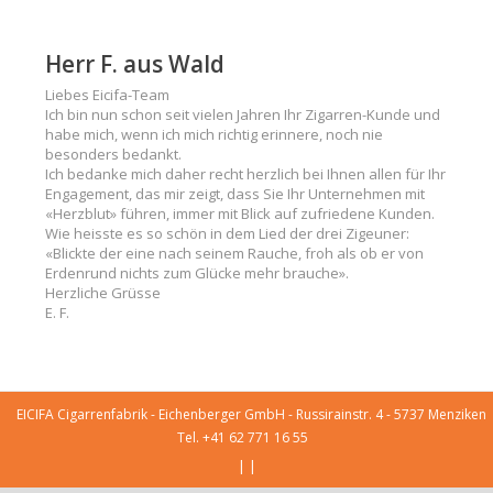
Herr F. aus Wald
Liebes Eicifa-Team
Ich bin nun schon seit vielen Jahren Ihr Zigarren-Kunde und
habe mich, wenn ich mich richtig erinnere, noch nie
besonders bedankt.
Ich bedanke mich daher recht herzlich bei Ihnen allen für Ihr
Engagement, das mir zeigt, dass Sie Ihr Unternehmen mit
«Herzblut» führen, immer mit Blick auf zufriedene Kunden.
Wie heisste es so schön in dem Lied der drei Zigeuner:
«Blickte der eine nach seinem Rauche, froh als ob er von
Erdenrund nichts zum Glücke mehr brauche».
Herzliche Grüsse
E. F.
EICIFA Cigarrenfabrik - Eichenberger GmbH - Russirainstr. 4 - 5737 Menziken
Tel. +41 62 771 16 55
|
|