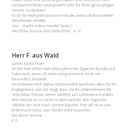
versäumen Ihnen einmal mehr sehr für Ihren grossartigen
Service zu danken !
Es ist für mich jedesmal eine Freude, wenn ich Ihre kleinen
Geschenke erhalte.
Soo… macht online Handel Spass !
Herzliche Grüsse und dankschön K. H.
Herr F. aus Wald
Liebes Eicifa-Team
Ich bin nun schon seit vielen Jahren Ihr Zigarren-Kunde und
habe mich, wenn ich mich richtig erinnere, noch nie
besonders bedankt.
Ich bedanke mich daher recht herzlich bei Ihnen allen für Ihr
Engagement, das mir zeigt, dass Sie Ihr Unternehmen mit
«Herzblut» führen, immer mit Blick auf zufriedene Kunden.
Wie heisste es so schön in dem Lied der drei Zigeuner:
«Blickte der eine nach seinem Rauche, froh als ob er von
Erdenrund nichts zum Glücke mehr brauche».
Herzliche Grüsse
E. F.