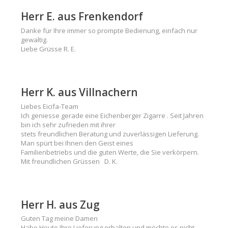
Herr E. aus Frenkendorf
Danke für Ihre immer so prompte Bedienung, einfach nur
gewaltig.
Liebe Grüsse R. E.
Herr K. aus Villnachern
Liebes Eicifa-Team
Ich geniesse gerade eine Eichenberger Zigarre . Seit Jahren
bin ich sehr zufrieden mit ihrer
stets freundlichen Beratung und zuverlässigen Lieferung.
Man spürt bei Ihnen den Geist eines
Familienbetriebs und die guten Werte, die Sie verkörpern.
Mit freundlichen Grüssen D. K.
Herr H. aus Zug
Guten Tag meine Damen
Habe Heute Ihre Lieferung erhalten und möchte es nicht