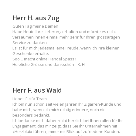
Herr H. aus Zug
Guten Tag meine Damen
Habe Heute Ihre Lieferung erhalten und möchte es nicht
versäumen Ihnen einmal mehr sehr für Ihren grossartigen
Service zu danken !
Es ist für mich jedesmal eine Freude, wenn ich Ihre kleinen
Geschenke erhalte.
Soo… macht online Handel Spass !
Herzliche Grüsse und dankschön K. H.
Herr F. aus Wald
Liebes Eicifa-Team
Ich bin nun schon seit vielen Jahren Ihr Zigarren-Kunde und
habe mich, wenn ich mich richtig erinnere, noch nie
besonders bedankt.
Ich bedanke mich daher recht herzlich bei Ihnen allen für Ihr
Engagement, das mir zeigt, dass Sie Ihr Unternehmen mit
«Herzblut» führen, immer mit Blick auf zufriedene Kunden.