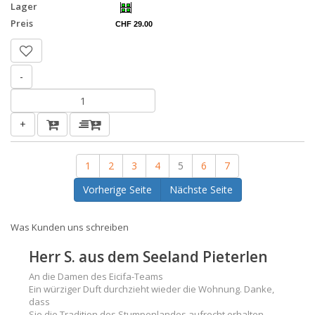
Lager
Preis
CHF 29.00
-
+
1
2
3
4
5
6
7
Vorherige Seite
Nächste Seite
Was Kunden uns schreiben
Herr S. aus dem Seeland Pieterlen
An die Damen des Eicifa-Teams
Ein würziger Duft durchzieht wieder die Wohnung. Danke,
dass
Sie die Tradition des Stumpenlandes aufrecht erhalten.