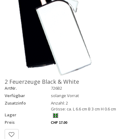
2 Feuerzeuge Black & White
ArtNr.
726B2
Verfügbar
solange Vorrat
Zusatzinfo
Anzahl: 2
Grösse: ca. L 6.6 cm B 3 cm H 0.6 cm
Lager
Preis
CHF 17.00