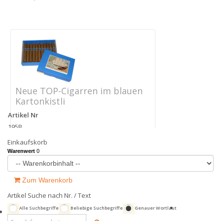
Neue TOP-Cigarren im blauen
Kartonkistli
Artikel Nr
195B
Zusatzinfo
Einkaufskorb
Anzahl: 22
Warenwert
0
Grösse: L 13 cm Ø 1,7cm
Deckblatt: hell (Sumatra)
Schnitt: angeschnitten
Zum Warenkorb
Verpackung: Cellophan
Preis
Artikel Suche nach Nr. / Text
CHF 61.20
Alle Suchbegriffe
Beliebige Suchbegriffe
Genauer Wortlaut