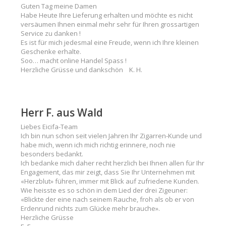
Guten Tag meine Damen
Habe Heute Ihre Lieferung erhalten und möchte es nicht
versäumen Ihnen einmal mehr sehr für Ihren grossartigen
Service zu danken !
Es ist für mich jedesmal eine Freude, wenn ich Ihre kleinen
Geschenke erhalte.
Soo… macht online Handel Spass !
Herzliche Grüsse und dankschön K. H.
Herr F. aus Wald
Liebes Eicifa-Team
Ich bin nun schon seit vielen Jahren Ihr Zigarren-Kunde und
habe mich, wenn ich mich richtig erinnere, noch nie
besonders bedankt.
Ich bedanke mich daher recht herzlich bei Ihnen allen für Ihr
Engagement, das mir zeigt, dass Sie Ihr Unternehmen mit
«Herzblut» führen, immer mit Blick auf zufriedene Kunden.
Wie heisste es so schön in dem Lied der drei Zigeuner:
«Blickte der eine nach seinem Rauche, froh als ob er von
Erdenrund nichts zum Glücke mehr brauche».
Herzliche Grüsse