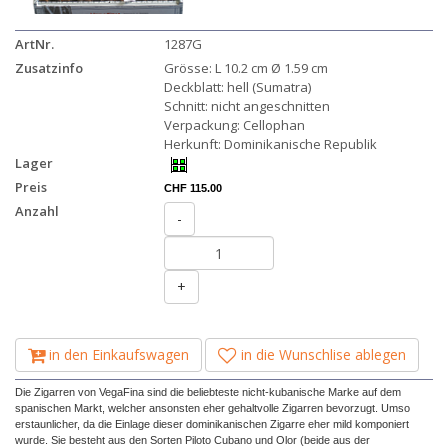
ArtNr.
1287G
Zusatzinfo
Grösse: L 10.2 cm Ø 1.59 cm
Deckblatt: hell (Sumatra)
Schnitt: nicht angeschnitten
Verpackung: Cellophan
Herkunft: Dominikanische Republik
Lager
Preis
CHF 115.00
Anzahl
-
+
in den Einkaufswagen
in die Wunschlise ablegen
Die Zigarren von VegaFina sind die beliebteste nicht-kubanische Marke auf dem
spanischen Markt, welcher ansonsten eher gehaltvolle Zigarren bevorzugt. Umso
erstaunlicher, da die Einlage dieser dominikanischen Zigarre eher mild komponiert
wurde. Sie besteht aus den Sorten Piloto Cubano und Olor (beide aus der