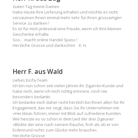
Guten Tag meine Damen
Habe Heute Ihre Lieferung erhalten und möchte es nicht
versäumen Ihnen einmal mehr sehr für Ihren grossartigen
Service zu danken !
Es ist für mich jedesmal eine Freude, wenn ich Ihre kleinen
Geschenke erhalte.
Soo… macht online Handel Spass !
Herzliche Grüsse und dankschön K. H.
Herr F. aus Wald
Liebes Eicifa-Team
Ich bin nun schon seit vielen Jahren Ihr Zigarren-Kunde und
habe mich, wenn ich mich richtig erinnere, noch nie
besonders bedankt.
Ich bedanke mich daher recht herzlich bei Ihnen allen für Ihr
Engagement, das mir zeigt, dass Sie Ihr Unternehmen mit
«Herzblut» führen, immer mit Blick auf zufriedene Kunden.
Wie heisste es so schön in dem Lied der drei Zigeuner:
«Blickte der eine nach seinem Rauche, froh als ob er von
Erdenrund nichts zum Glücke mehr brauche».
Herzliche Grüsse