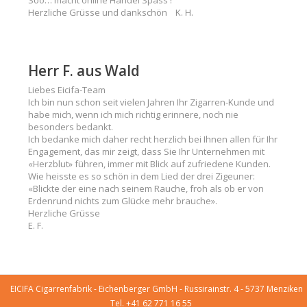
Soo… macht online Handel Spass !
Herzliche Grüsse und dankschön K. H.
Herr F. aus Wald
Liebes Eicifa-Team
Ich bin nun schon seit vielen Jahren Ihr Zigarren-Kunde und
habe mich, wenn ich mich richtig erinnere, noch nie
besonders bedankt.
Ich bedanke mich daher recht herzlich bei Ihnen allen für Ihr
Engagement, das mir zeigt, dass Sie Ihr Unternehmen mit
«Herzblut» führen, immer mit Blick auf zufriedene Kunden.
Wie heisste es so schön in dem Lied der drei Zigeuner:
«Blickte der eine nach seinem Rauche, froh als ob er von
Erdenrund nichts zum Glücke mehr brauche».
Herzliche Grüsse
E. F.
EICIFA Cigarrenfabrik - Eichenberger GmbH - Russirainstr. 4 - 5737 Menziken
Tel. +41 62 771 16 55