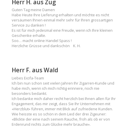
Herr H. aus Zug
Guten Tag meine Damen
Habe Heute Ihre Lieferung erhalten und möchte es nicht
versäumen Ihnen einmal mehr sehr für Ihren grossartigen
Service zu danken !
Es ist für mich jedesmal eine Freude, wenn ich Ihre kleinen
Geschenke erhalte.
Soo… macht online Handel Spass !
Herzliche Grüsse und dankschön K. H.
Herr F. aus Wald
Liebes Eicifa-Team
Ich bin nun schon seit vielen Jahren Ihr Zigarren-Kunde und
habe mich, wenn ich mich richtig erinnere, noch nie
besonders bedankt.
Ich bedanke mich daher recht herzlich bei Ihnen allen für Ihr
Engagement, das mir zeigt, dass Sie Ihr Unternehmen mit
«Herzblut» führen, immer mit Blick auf zufriedene Kunden.
Wie heisste es so schön in dem Lied der drei Zigeuner:
«Blickte der eine nach seinem Rauche, froh als ob er von
Erdenrund nichts zum Glücke mehr brauche».