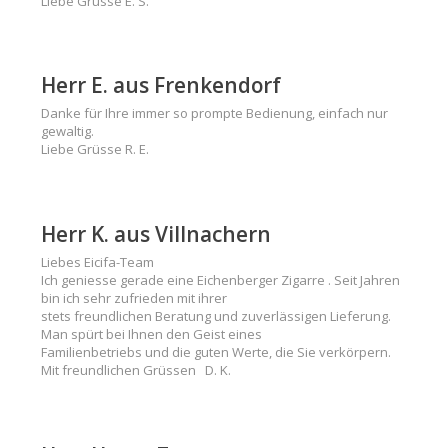
Liebe Grüsse E. S.
Herr E. aus Frenkendorf
Danke für Ihre immer so prompte Bedienung, einfach nur
gewaltig.
Liebe Grüsse R. E.
Herr K. aus Villnachern
Liebes Eicifa-Team
Ich geniesse gerade eine Eichenberger Zigarre . Seit Jahren
bin ich sehr zufrieden mit ihrer
stets freundlichen Beratung und zuverlässigen Lieferung.
Man spürt bei Ihnen den Geist eines
Familienbetriebs und die guten Werte, die Sie verkörpern.
Mit freundlichen Grüssen D. K.