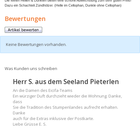
Die feinen Hellen & Dunklen bieten eine schöne Abwechslung zum sehr guten Preis!
Dazu ein Schachteli Zündhölzer. (Helle im Cellophan, Dunkle ohne Cellophan)
Bewertungen
Keine Bewertungen vorhanden.
Was Kunden uns schreiben
Herr S. aus dem Seeland Pieterlen
An die Damen des Eicifa-Teams
Ein würziger Duft durchzieht wieder die Wohnung. Danke,
dass
Sie die Tradition des Stumpenlandes aufrecht erhalten.
Danke
auch für die Extras inklusive der Postkarte.
Liebe Grüsse E. S.