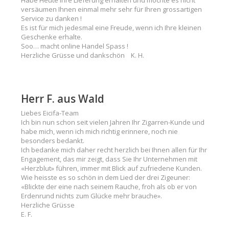
Habe Heute Ihre Lieferung erhalten und möchte es nicht
versäumen Ihnen einmal mehr sehr für Ihren grossartigen
Service zu danken !
Es ist für mich jedesmal eine Freude, wenn ich Ihre kleinen
Geschenke erhalte.
Soo… macht online Handel Spass !
Herzliche Grüsse und dankschön K. H.
Herr F. aus Wald
Liebes Eicifa-Team
Ich bin nun schon seit vielen Jahren Ihr Zigarren-Kunde und
habe mich, wenn ich mich richtig erinnere, noch nie
besonders bedankt.
Ich bedanke mich daher recht herzlich bei Ihnen allen für Ihr
Engagement, das mir zeigt, dass Sie Ihr Unternehmen mit
«Herzblut» führen, immer mit Blick auf zufriedene Kunden.
Wie heisste es so schön in dem Lied der drei Zigeuner:
«Blickte der eine nach seinem Rauche, froh als ob er von
Erdenrund nichts zum Glücke mehr brauche».
Herzliche Grüsse
E. F.