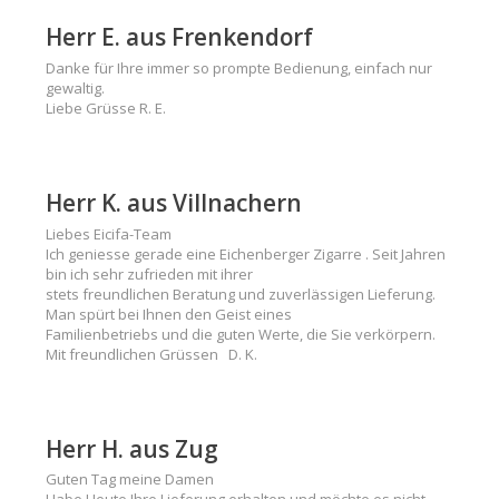
Herr E. aus Frenkendorf
Danke für Ihre immer so prompte Bedienung, einfach nur
gewaltig.
Liebe Grüsse R. E.
Herr K. aus Villnachern
Liebes Eicifa-Team
Ich geniesse gerade eine Eichenberger Zigarre . Seit Jahren
bin ich sehr zufrieden mit ihrer
stets freundlichen Beratung und zuverlässigen Lieferung.
Man spürt bei Ihnen den Geist eines
Familienbetriebs und die guten Werte, die Sie verkörpern.
Mit freundlichen Grüssen D. K.
Herr H. aus Zug
Guten Tag meine Damen