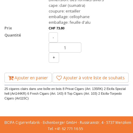
cape: clair (sumatra)
coupure: entailler
emballage: cellophane
emballage: feuille d'alu
Prix
CHF 73.80
Quantité
-
+
Ajouter en panier
Ajouter à votre liste de souhaits
25 cigares clairs dans une boîte en bois 8 Privat Cigars (Art. 135RK) 2 Eicifa Spezial
hell (Art144KR) 6 Fresh Cigars (Art. 143) 8 Top Cigars (Art. 103) 2 Eicifa-Torpedo
Cigars (Art115C)
EICIFA Cigarrenfabrik - Eichenberger GmbH - Russirainstr. 4 - 5737 Menziken
Tel. +41 62 771 16 55