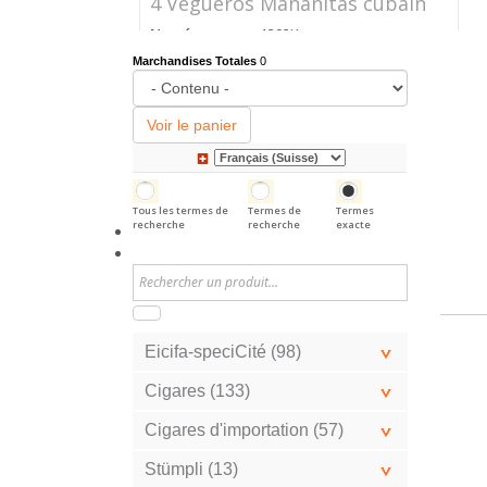
4 Vegueros Mañanitas cubain
Numéro
1292K
d'article
Marchandises Totales
0
Prix
CHF 24.40
Voir le panier
Tous les termes de
Termes de
Termes
recherche
recherche
exacte
Eicifa-speciCité (98)
Cigares (133)
Cigares d'importation (57)
Stümpli (13)