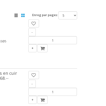
Enreg par pages:
-
13Ø5
+
s en cuir
68.--
-
+