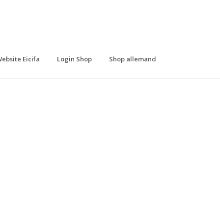
ebsite Eicifa
Login Shop
Shop allemand