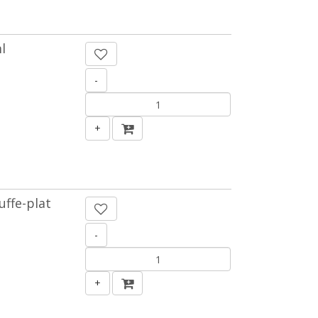
l
-
+
uffe-plat
-
+