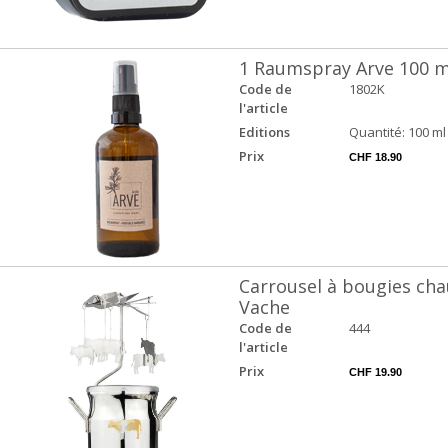
1 Raumspray Arve 100 m
Code de
1802K
l'article
Editions
Quantité: 100 ml
Prix
CHF 18.90
Carrousel à bougies cha
Vache
Code de
444
l'article
Prix
CHF 19.90