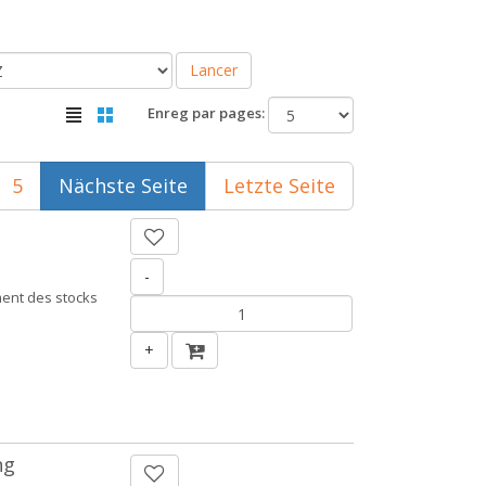
Lancer
Enreg par pages:
5
Nächste Seite
Letzte Seite
-
ent des stocks
+
ng