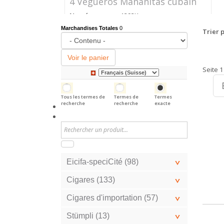
4 Vegueros Mañanitas cubain
Numéro
1292K
d'article
Marchandises Totales
0
Trier p
Prix
CHF 24.40
Voir le panier
Seite 1
Tous les termes de
Termes de
Termes
recherche
recherche
exacte
Eicifa-speciCité (98)
Cigares (133)
Cigares d'importation (57)
Stümpli (13)