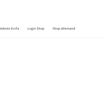
ebsite Eicifa
Login Shop
Shop allemand