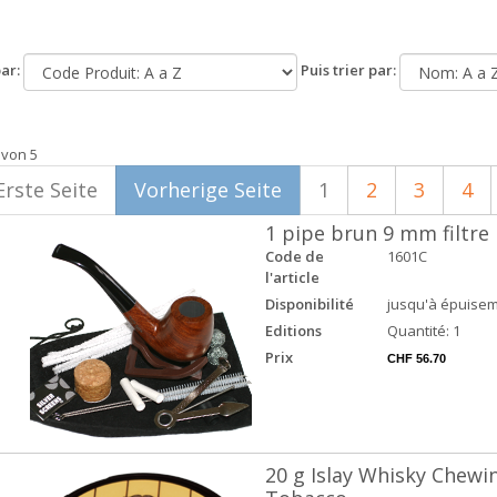
ar:
Puis trier par:
 von 5
Erste Seite
Vorherige Seite
1
2
3
4
1 pipe brun 9 mm filtre
Code de
1601C
l'article
Disponibilité
jusqu'à épuisem
Editions
Quantité: 1
Prix
CHF 56.70
20 g Islay Whisky Chewi